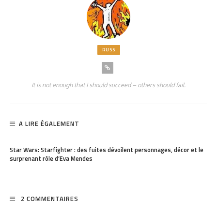
RUSS
It is not enough that I should succeed – others should fail.
A LIRE ÉGALEMENT
PARTAGER
142
Star Wars: Starfighter : des fuites dévoilent personnages, décor et le
surprenant rôle d’Eva Mendes
2 COMMENTAIRES