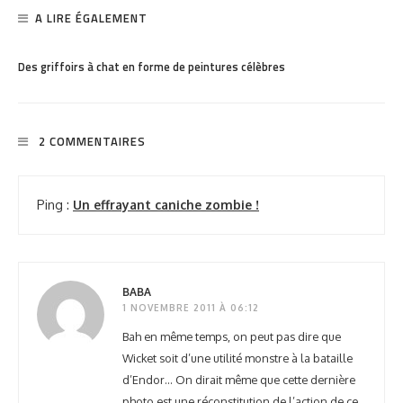
A LIRE ÉGALEMENT
PARTAGER
1.52K
Des griffoirs à chat en forme de peintures célèbres
2 COMMENTAIRES
Ping :
Un effrayant caniche zombie !
BABA
1 NOVEMBRE 2011 À 06:12
Bah en même temps, on peut pas dire que
Wicket soit d’une utilité monstre à la bataille
d’Endor… On dirait même que cette dernière
photo est une réconstitution de l’action de ce