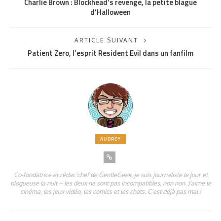
Charlie Brown : Blockhead’s revenge, la petite blague
d’Halloween
ARTICLE SUIVANT
Patient Zero, l’esprit Resident Evil dans un fanfilm
AUDREY
Co-fondatrice et rédac’chef de GentleGeek, je suis journaliste le jour et
blogueuse la nuit – les deux ne sont pas incompatibles, non non. J’aime le
cinéma, les jeux vidéo, les comics et les chats. C’est déjà pas mal !