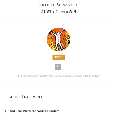
ARTICLE SUIVANT
AT-AT + Chien = WIN
RUSS
It is not enough that I should succeed – others should fail.
A LIRE ÉGALEMENT
PARTAGER
1.14K
Quand Star Wars rencontre Gundam