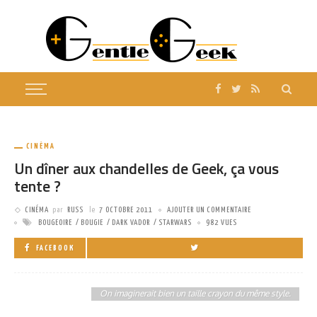
CINÉMA
Un dîner aux chandelles de Geek, ça vous
tente ?
CINÉMA
par
RUSS
le
7 OCTOBRE 2011
AJOUTER UN COMMENTAIRE
BOUGEOIRE
BOUGIE
DARK VADOR
STARWARS
982 VUES
FACEBOOK
On imaginerait bien un taille crayon du même style.