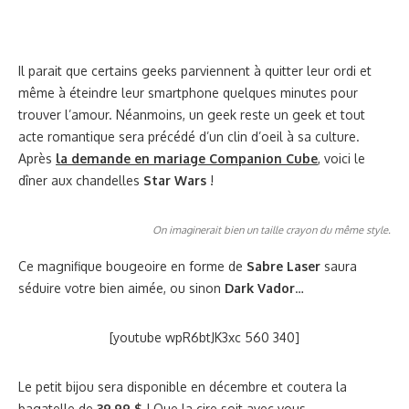
Il parait que certains geeks parviennent à quitter leur ordi et
même à éteindre leur smartphone quelques minutes pour
trouver l’amour. Néanmoins, un geek reste un geek et tout
acte romantique sera précédé d’un clin d’oeil à sa culture.
Après
la demande en mariage Companion Cube
, voici le
dîner aux chandelles
Star Wars
!
On imaginerait bien un taille crayon du même style.
Ce magnifique bougeoire en forme de
Sabre Laser
saura
séduire votre bien aimée, ou sinon
Dark Vador
…
[youtube wpR6btJK3xc 560 340]
Le petit bijou sera disponible en décembre et coutera la
bagatelle de
39,99 $
! Que la cire soit avec vous.