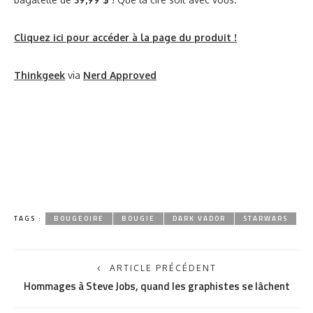
Cliquez ici pour accéder à la page du produit !
Thinkgeek
via
Nerd Approved
TAGS :
BOUGEOIRE
BOUGIE
DARK VADOR
STARWARS
ARTICLE PRÉCÉDENT
Hommages à Steve Jobs, quand les graphistes se lâchent