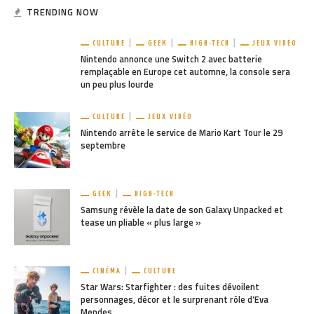
TRENDING NOW
CULTURE
GEEK
HIGH-TECH
JEUX VIDÉO
Nintendo annonce une Switch 2 avec batterie
remplaçable en Europe cet automne, la console sera
un peu plus lourde
CULTURE
JEUX VIDÉO
Nintendo arrête le service de Mario Kart Tour le 29
septembre
GEEK
HIGH-TECH
Samsung révèle la date de son Galaxy Unpacked et
tease un pliable « plus large »
CINÉMA
CULTURE
Star Wars: Starfighter : des fuites dévoilent
personnages, décor et le surprenant rôle d’Eva
Mendes