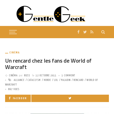
CINÉMA
Un rencard chez les fans de World of
Warcraft
CINÉMA
par
RUSS
le
12 OCTOBRE 2011
1 COMMENT
ALLIANCE
CATACLYSM
HORDE
LOL
PALADIN
RENCARD
WORLD OF
WARCRAFT
867 VUES
FACEBOOK