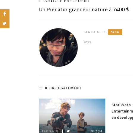
ARTICLE PRÉCÉDENT
Un Predator grandeur nature à 7400 $
GENTLE GEEK
YANA
Non.
A LIRE ÉGALEMENT
1.85K
PARTAGER
ence EA
Star Wars 
Entertainm
en dévelo
PARTAGER
130