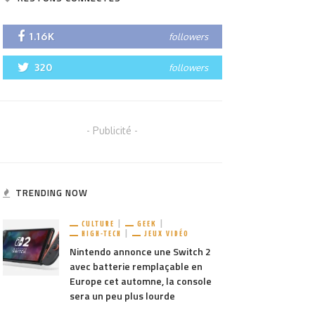
1.16K
followers
320
followers
- Publicité -
TRENDING NOW
CULTURE
GEEK
HIGH-TECH
JEUX VIDÉO
Nintendo annonce une Switch 2
avec batterie remplaçable en
Europe cet automne, la console
sera un peu plus lourde