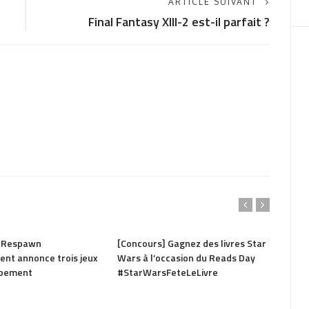
ARTICLE SUIVANT
Final Fantasy XIII-2 est-il parfait ?
2.63K
PARTAGER
1.41K
PAR
: Respawn
[Concours] Gagnez des livres Star
Rogue
ent annonce trois jeux
Wars à l’occasion du Reads Day
s’off
ppement
#StarWarsFeteLeLivre