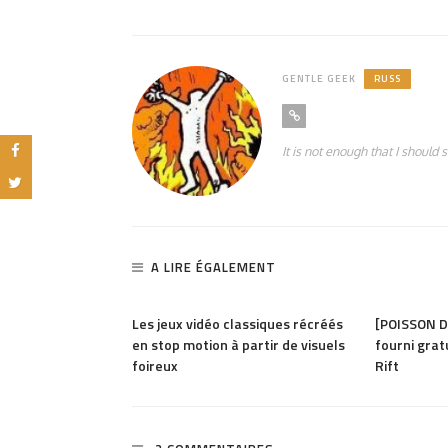
GENTLE GEEK
RUSS
It is not enough that I should 
A LIRE ÉGALEMENT
1.25K
PARTAGER
1.51K
PARTAGER
nge vélo
Les jeux vidéo classiques récréés
[POISSON D’
et machine à
en stop motion à partir de visuels
fourni grat
foireux
Rift