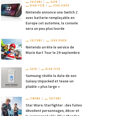
CULTURE
GEEK
HIGH-TECH
JEUX VIDÉO
Nintendo annonce une Switch 2
avec batterie remplaçable en
Europe cet automne, la console
sera un peu plus lourde
CULTURE
JEUX VIDÉO
Nintendo arrête le service de
Mario Kart Tour le 29 septembre
GEEK
HIGH-TECH
Samsung révèle la date de son
Galaxy Unpacked et tease un
pliable « plus large »
CINÉMA
CULTURE
Star Wars: Starfighter : des fuites
dévoilent personnages, décor et
le surprenant rôle d’Eva Mendes