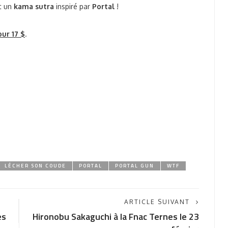
ut un
kama sutra
inspiré par
Portal
!
ur 17 $
.
LÉCHER SON COUDE
PORTAL
PORTAL GUN
WTF
ARTICLE SUIVANT
es
Hironobu Sakaguchi à la Fnac Ternes le 23