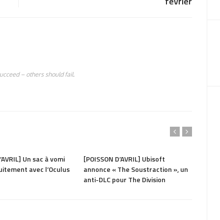
février
succeed – others should fail.
1.28K
PARTAGER
1.4K
PAR
AVRIL] Un sac à vomi
[POISSON D’AVRIL] Ubisoft
Un jo
uitement avec l’Oculus
annonce « The Soustraction », un
perso
anti-DLC pour The Division