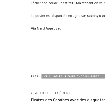
Lécher son coude : c’est fait ! Maintenant on ve
Le poster est disponible en ligne sur
society6 po
Via
Nerd Approved
TAGS :
CE QU'ON PEUT FAIRE AVEC UN PORTAL
ARTICLE PRÉCÉDENT
Pirates des Caraïbes avec des disquett