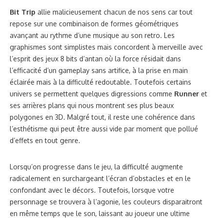
fonctionnalité de la manette de la Wii, seule ou avec le
nunchuk. Il se joue en cinq minutes comme en plusieurs
heures. Un défi de taille qui poussera les plus vaillant à se
dépasser à chaque nouvelle partie. Avec
Bit Trip
, la loi du
high score reprend ses droits !
Par le biais de cette preview, on ne sait pas encore
combien de chapitres est composé chaque jeu et quelle
est la durée de chacun en ligne droite. Mais on peut déjà
vous assurer que le jeu est abouti et qu’il va droit au but.
Il ne correspondra certainement pas à tous les profils,
mais il conviendra à toutes les personnes en quête de
challenge.
Un dernier avertissement pour la route ? Attention… jeu
addictif !
Bit Trip Complete est disponible à la vente le 16 mars 2012 sur Wii