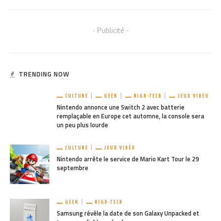
CATEGORIES
CINÉMA
4 522
COMICS
48
CULTURE
24
EVENEMENTS
27
GEEK
14
GOODIES
44
HIGH-TECH
8