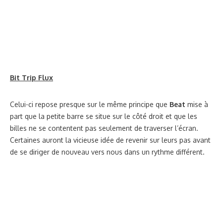
Bit Trip
allie malicieusement chacun de nos sens car tout
repose sur une combinaison de formes géométriques
avançant au rythme d’une musique au son retro. Les
graphismes sont simplistes mais concordent à merveille avec
l’esprit des jeux 8 bits d’antan où la force résidait dans
l’efficacité d’un gameplay sans artifice, à la prise en main
éclairée mais à la difficulté redoutable. Toutefois certains
univers se permettent quelques digressions comme
Runner
et
ses arrières plans qui nous montrent ses plus beaux