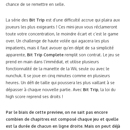
et 3DS.
TAGS :
BEAT
BIT TRIP
CORE
FATE
FLUX
GAIJIN ENTERTAINMENT
RUNNER
VOID
ARTICLE PRÉCÉDENT
I am Alive est disponible sur le Xbox Live Arcade
ARTICLE SUIVANT
Découvrez le Portal Gun version Steampunk !