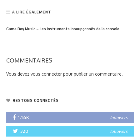
remplaçable en Europe cet automne, la console sera
un peu plus lourde
CULTURE
JEUX VIDÉO
Nintendo arrête le service de Mario Kart Tour le 29
septembre
GEEK
HIGH-TECH
Samsung révèle la date de son Galaxy Unpacked et
tease un pliable « plus large »
CINÉMA
CULTURE
Star Wars: Starfighter : des fuites dévoilent
personnages, décor et le surprenant rôle d’Eva
Mendes
RETROUVEZ-NOUS SUR FACEBOOK