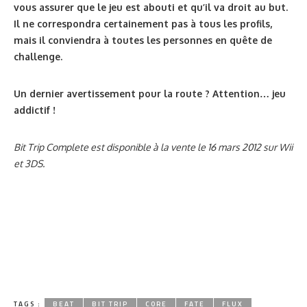
406
Que le geek chic clique!
A LIRE ÉGALEMENT
PARTAGER
1.97K
Game Boy Music – Les instruments insoupçonnés de la console
COMMENTAIRES