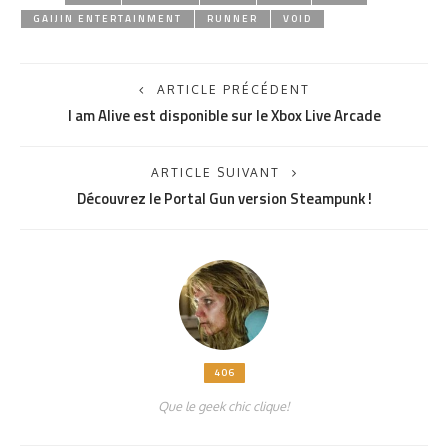
Vous devez
vous connecter
pour publier un commentaire.
RESTONS CONNECTÉS
1.16K
followers
320
followers
- Publicité -
TRENDING NOW
CULTURE
GEEK
HIGH-TECH
JEUX VIDÉO
Nintendo annonce une Switch 2 avec batterie