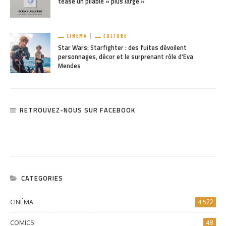
INSOLITE
164
INTERNET
8
JEUX DE SOCIÉTÉ
10
JEUX VIDÉO
393
MANGA
14
SÉRIES TV
196