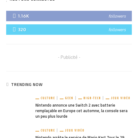
1.16K
followers
320
followers
- Publicité -
TRENDING NOW
CULTURE
GEEK
HIGH-TECH
JEUX VIDÉO
Nintendo annonce une Switch 2 avec batterie
remplaçable en Europe cet automne, la console sera
un peu plus lourde
CULTURE
JEUX VIDÉO
Nintendo arrête le service de Mario Kart Tour le 29