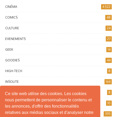
CINÉMA
4 522
COMICS
48
CULTURE
24
EVENEMENTS
27
GEEK
14
GOODIES
44
HIGH-TECH
8
INSOLITE
164
INTERNET
8
Ce site web utilise des cookies. Les cookies
nous permettent de personnaliser le contenu et
JEUX DE SOCIÉTÉ
10
les annonces, d'offrir des fonctionnalités
relatives aux médias sociaux et d'analyser notre
JEUX VIDÉO
393