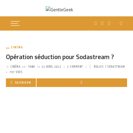
CINÉMA
Opération séduction pour Sodastream ?
CINÉMA
par
YANA
le
13 AVRIL 2012
1 COMMENT
BULLES
SODASTREAM
707 VUES
FACEBOOK