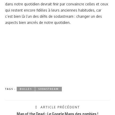
dans notre quotidien devrait finir par convaincre celles et ceux
qui restent encore fidèles à leurs anciennes habitudes, car
c’est bien là l’un des défis de sodastream : changer un des
aspects bien ancrés de notre quotidien.
TAGS :
BULLES
SODASTREAM
ARTICLE PRÉCÉDENT
Map of the Dead : Le Google Maps des zombies !