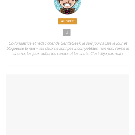
AUDREY
Co-fondatrice et rédac’chef de GentleGeek, je suis journaliste le jour et
blogueuse la nuit – les deux ne sont pas incompatibles, non non. J’aime le
cinéma, les jeux vidéo, les comics et les chats. C’est déjà pas mal !
A LIRE ÉGALEMENT
PARTAGER
1.35K
PARTAGER
1.45K
Les légendaires Goonies en peluches toutes mignonnes
Lloyd Kaufman parodie Uwe Boll pour le financement de Return to Nuke
PARTAGER
722
‘Em High 2
PARTAGER
797
Kung Fury : visionnez le film gratis et achetez le jeu pour 2 euros
PARTAGER
938
Une carte d’anniversaire venue de l’Enfer
Hotline Miami : précommander sa figurine sur kickstarter