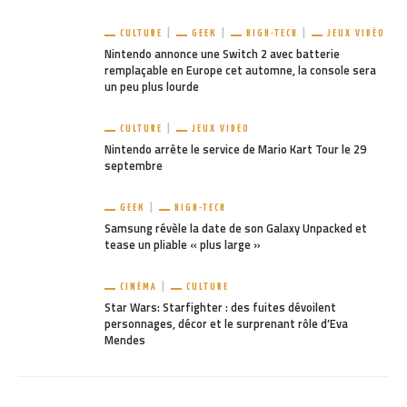
CULTURE
GEEK
HIGH-TECH
JEUX VIDÉO
Nintendo annonce une Switch 2 avec batterie
remplaçable en Europe cet automne, la console sera
un peu plus lourde
CULTURE
JEUX VIDÉO
Nintendo arrête le service de Mario Kart Tour le 29
septembre
GEEK
HIGH-TECH
Samsung révèle la date de son Galaxy Unpacked et
tease un pliable « plus large »
CINÉMA
CULTURE
Star Wars: Starfighter : des fuites dévoilent
personnages, décor et le surprenant rôle d’Eva
Mendes