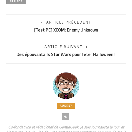
PLUP'S
ARTICLE PRÉCÉDENT
[Test PC] XCOM: Enemy Unknown
ARTICLE SUIVANT
Des épouvantails Star Wars pour fêter Halloween !
AUDREY
Co-fondatrice et rédac’chef de GentleGeek, je suis journaliste le jour et