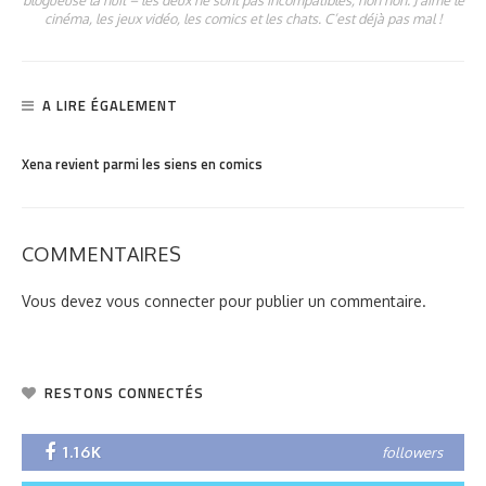
blogueuse la nuit – les deux ne sont pas incompatibles, non non. J’aime le
cinéma, les jeux vidéo, les comics et les chats. C’est déjà pas mal !
A LIRE ÉGALEMENT
PARTAGER
1.86K
Xena revient parmi les siens en comics
COMMENTAIRES
Vous devez
vous connecter
pour publier un commentaire.
RESTONS CONNECTÉS
1.16K
followers