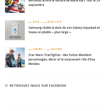
Nintendo arrête le service de Mario Kart Tour le 29
septembre
GEEK
HIGH-TECH
Samsung révèle la date de son Galaxy Unpacked et
tease un pliable « plus large »
CINÉMA
CULTURE
Star Wars: Starfighter : des fuites dévoilent
personnages, décor et le surprenant rôle d’Eva
Mendes
RETROUVEZ-NOUS SUR FACEBOOK