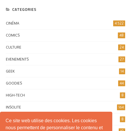
CATEGORIES
CINÉMA
4 522
COMICS
48
CULTURE
24
EVENEMENTS
27
GEEK
14
GOODIES
44
HIGH-TECH
8
INSOLITE
164
INTERNET
8
Ce site web utilise des cookies. Les cookies
nous permettent de personnaliser le contenu et