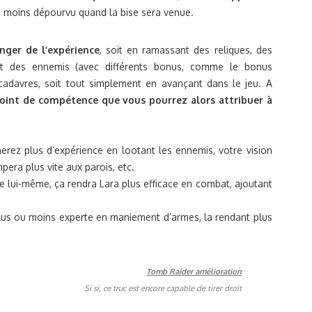
u moins dépourvu quand la bise sera venue.
nger de l’expérience
, soit en ramassant des reliques, des
ant des ennemis (avec différents bonus, comme le bonus
 cadavres, soit tout simplement en avançant dans le jeu. A
 point de compétence que vous pourrez alors attribuer à
rez plus d’expérience en lootant les ennemis, votre vision
pera plus vite aux parois, etc.
e lui-même, ça rendra Lara plus efficace en combat, ajoutant
.
plus ou moins experte en maniement d’armes, la rendant plus
Si si, ce truc est encore capable de tirer droit