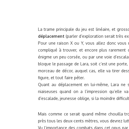
La trame principale du jeu est linéaire, et gr
déplacement
(parler d’exploration serait très e
Pour une raison X ou Y, vous allez donc vous r
compliqué à trouver, et encore plus rarement d
énigme un peu corsée, ou par une voie d’escalad
bloque le passage de Lara, soit c’est une porte, e
morceau de décor, auquel cas, elle va tirer de
figure, et tout faire péter.
Quant au déplacement en lui-même, Lara ne 
niaiseuses quand on a l’impression qu’elle v
d’escalade, jeunesse oblige, si la moindre difficul
Mais comme ce serait quand même chouilla trop
près tous les deux-cents mètres, vous devrez lu
Vu l’importance des combats dans cet opus par