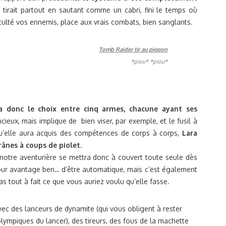
i tirait partout en sautant comme un cabri, fini le temps où
iculté vos ennemis, place aux vrais combats, bien sanglants.
*piou* *piou*
a donc le choix entre cinq armes, chacune ayant ses
encieux, mais implique de bien viser, par exemple, et le fusil à
qu’elle aura acquis des compétences de corps à corps,
Lara
ânes à coups de piolet
.
 notre aventurière se mettra donc à couvert toute seule dès
pour avantage ben… d’être automatique, mais c’est également
as tout à fait ce que vous auriez voulu qu’elle fasse.
avec des lanceurs de dynamite (qui vous obligent à rester
lympiques du lancer), des tireurs, des fous de la machette