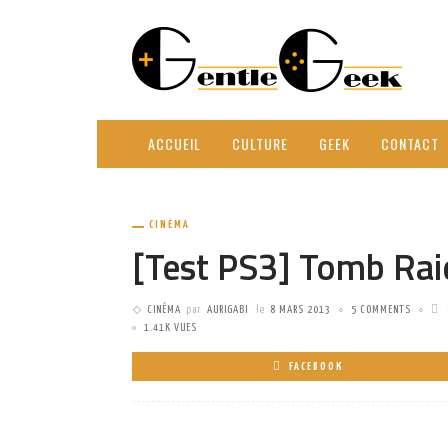
ACCUEIL
CULTURE
GEEK
CONTACT
CINÉMA
[Test PS3] Tomb Rai
CINÉMA
par
AURIGABI
le
8 MARS 2013
5 COMMENTS
1.41K VUES
FACEBOOK