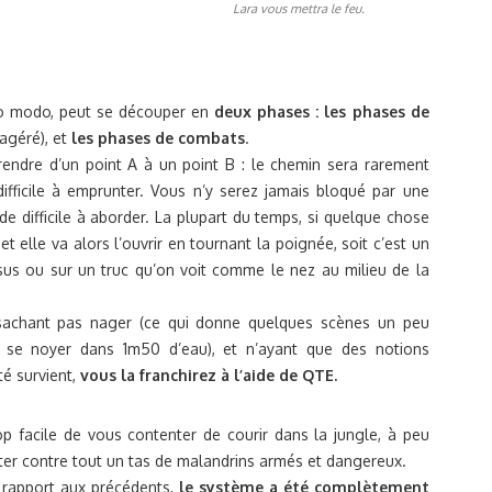
Lara vous mettra le feu.
osso modo, peut se découper en
deux phases : les phases de
xagéré), et
les phases de combats
.
endre d’un point A à un point B : le chemin sera rarement
ifficile à emprunter. Vous n’y serez jamais bloqué par une
e difficile à aborder. La plupart du temps, si quelque chose
t elle va alors l’ouvrir en tournant la poignée, soit c’est un
ssus ou sur un truc qu’on voit comme le nez au milieu de la
sachant pas nager (ce qui donne quelques scènes un peu
a se noyer dans 1m50 d’eau), et n’ayant que des notions
té survient,
vous la franchirez à l’aide de QTE.
 facile de vous contenter de courir dans la jungle, à peu
tter contre tout un tas de malandrins armés et dangereux.
 rapport aux précédents,
le système a été complètement