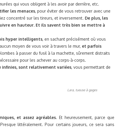
rées qui vous obligent à les avoir par derrière, etc.
fier les menaces
, pour éviter de vous retrouver avec une
ez concentré sur les tireurs, et inversement.
De plus, les
ivre en hauteur. Et ils savent très bien se mettre à
ois hyper intelligents
, en sachant précisément où vous
t aucun moyen de vous voir à travers le mur,
et parfois
plombes à passer du fusil à la machette, sûrement distraits
 nécessaire pour les achever au corps-à-corps.
 infinies, sont relativement variées
, vous permettant de
Lara, tueuse à gages
iques, et assez agréables
. Et heureusement, parce que
 Presque littéralement. Pour certains joueurs, ce sera sans