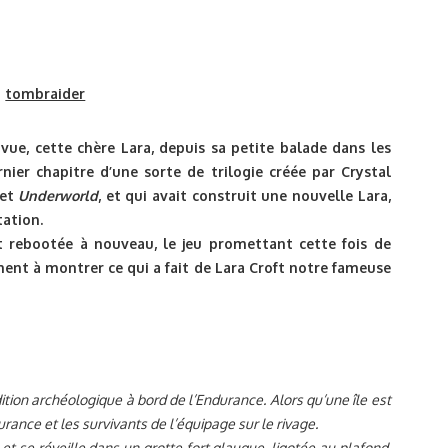
 vue, cette chère Lara, depuis sa petite balade dans les
rnier chapitre d’une sorte de trilogie créée par Crystal
et
Underworld
, et qui avait construit une nouvelle Lara,
ation.
t rebootée à nouveau, le jeu promettant cette fois de
ent à montrer ce qui a fait de Lara Croft notre fameuse
dition archéologique à bord de l’Endurance. Alors qu’une île est
rance et les survivants de l’équipage sur le rivage.
t se réveille dans un grotte fort glauque, ligotée au plafond.