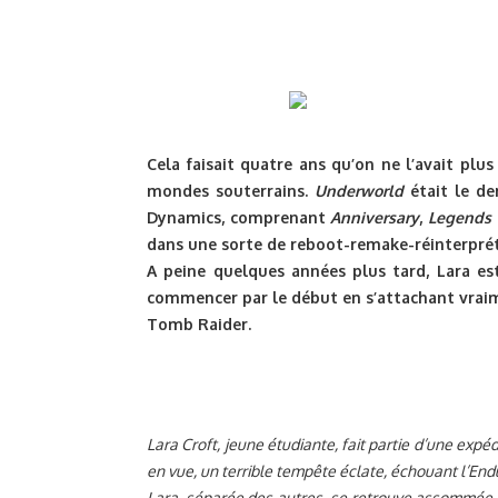
Cela faisait quatre ans qu’on ne l’avait plus
mondes souterrains.
Underworld
était le de
Dynamics, comprenant
Anniversary
,
Legends
dans une sorte de reboot-remake-réinterprét
A peine quelques années plus tard, Lara es
commencer par le début en s’attachant vraim
Tomb Raider.
Lara Croft, jeune étudiante, fait partie d’une expé
en vue, un terrible tempête éclate, échouant l’Endu
Lara, séparée des autres, se retrouve assommée, e