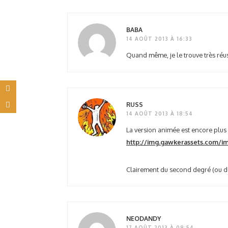
BABA
14 AOÛT 2013 À 16:33
Quand même, je le trouve très réus
RUSS
14 AOÛT 2013 À 18:54
La version animée est encore plus r
http://img.gawkerassets.com/im
Clairement du second degré (ou d
NEODANDY
17 AOÛT 2013 À 09:54