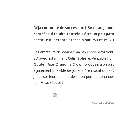
Déjà couronné de succès aux USA et au Japon,
contrées. Il faudra toutefois être un peu pat
sortir le 10 octobre prochain sur PS3 et PS Vit
Les amateurs de
beat’em all old school
devraient
2D avec notamment
Odin Sphere
. Véritable h
Golden Axe
,
Dragon’s Crown
proposera un univ
également possible de jouer à 4 en local ou
onli
jouer sur leur console de salon puis de continuer
leur
Vita
. Classe !
Il parait que le 