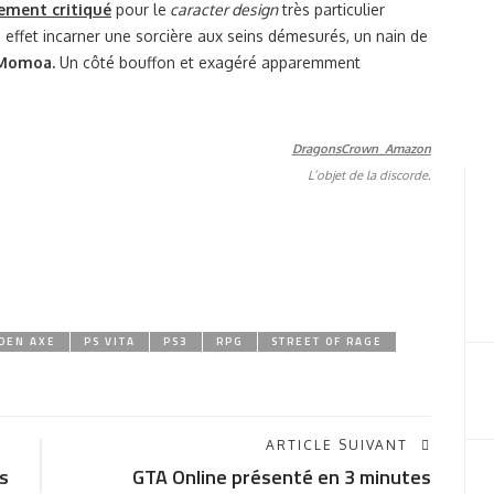
vement critiqué
pour le
caracter design
très particulier
 effet incarner une sorcière aux seins démesurés, un nain de
 Momoa.
Un côté bouffon et exagéré apparemment
L’objet de la discorde.
DEN AXE
PS VITA
PS3
RPG
STREET OF RAGE
ARTICLE SUIVANT
s
GTA Online présenté en 3 minutes