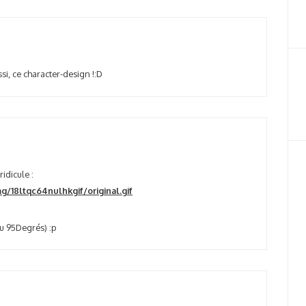
si, ce character-design !:D
idicule :
g/18ltqc64nulhkgif/original.gif
u 95Degrés) :p