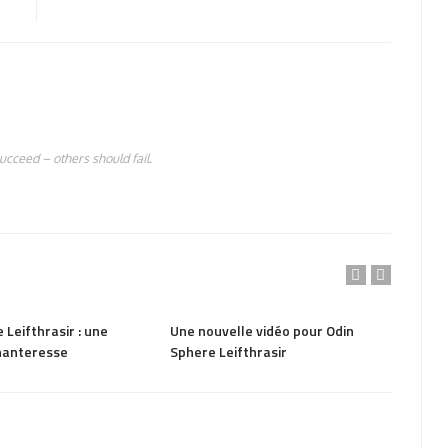
succeed – others should fail.
807
PARTAGER
1.08K
PAR
 Leifthrasir : une
Une nouvelle vidéo pour Odin
Deux 
hanteresse
Sphere Leifthrasir
Spher