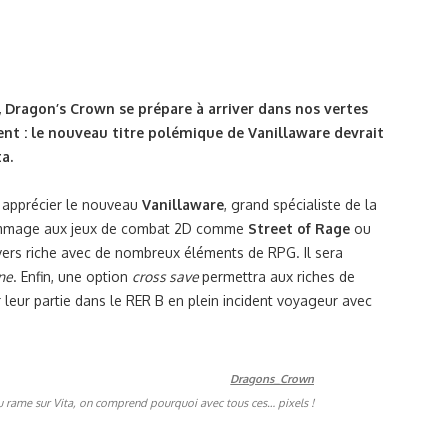
 Dragon’s Crown se prépare à arriver dans nos vertes
ient : le nouveau titre polémique de Vanillaware devrait
a.
 apprécier le nouveau
Vanillaware
, grand spécialiste de la
ommage aux jeux de combat 2D comme
Street of Rage
ou
ers riche avec de nombreux éléments de RPG. Il sera
ne
. Enfin, une option
cross save
permettra aux riches de
 leur partie dans le RER B en plein incident voyageur avec
jeu rame sur Vita, on comprend pourquoi avec tous ces… pixels !