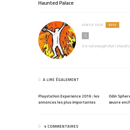
Haunted Palace
GENTLE GEEK
RUSS
It is not enough that I should 
A LIRE ÉGALEMENT
991
PARTAGER
772
PARTAGER
Odin Sphere
Playstation Experience 2016 : les
Odin Sphere
annonces les plus importantes
œuvre enc
4 COMMENTAIRES