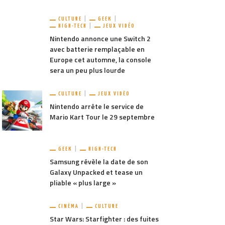
CULTURE
GEEK
HIGH-TECH
JEUX VIDÉO
Nintendo annonce une Switch 2
avec batterie remplaçable en
Europe cet automne, la console
sera un peu plus lourde
CULTURE
JEUX VIDÉO
Nintendo arrête le service de
Mario Kart Tour le 29 septembre
TAGER
822
PARTAGER
991
GEEK
HIGH-TECH
Samsung révèle la date de son
nouveaux trailers pour Odin
Un remake HD d’Odin Sphere
Galaxy Unpacked et tease un
e Leifthrasir
sortira en juin
pliable « plus large »
CINÉMA
CULTURE
Star Wars: Starfighter : des fuites