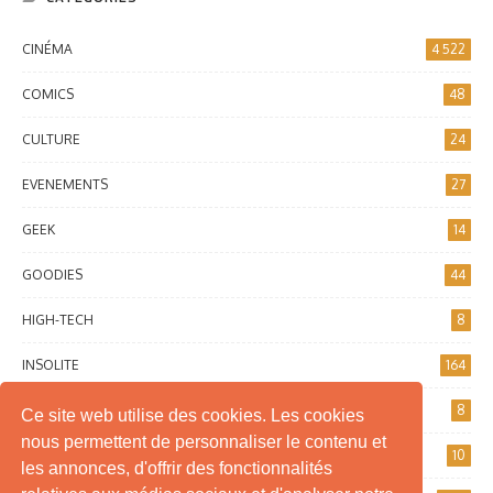
CINÉMA
4 522
COMICS
48
CULTURE
24
EVENEMENTS
27
GEEK
14
GOODIES
44
HIGH-TECH
8
INSOLITE
164
INTERNET
8
Ce site web utilise des cookies. Les cookies
nous permettent de personnaliser le contenu et
JEUX DE SOCIÉTÉ
10
les annonces, d'offrir des fonctionnalités