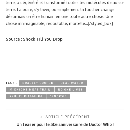
terre, a dégénéré et transformé toutes les molécules d’eau sur
terre. La boire, s’y laver, ou simplement la toucher change
désormais un être humain en une toute autre chose. Une
chose innimaginable, redoutable, mortelle…[/styled_box]
Source :
Shock Till You Drop
TAGS :
BRADLEY COOPER
DEAD WATER
MIDNIGHT MEAT TRAIN
NO ONE LIVES
RYUHEI KITAMURA
SYNOPSIS
ARTICLE PRÉCÉDENT
Un teaser pour le 50e anniversaire de Doctor Who !