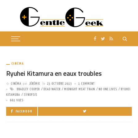
CINÉMA
Ryuhei Kitamura en eaux troubles
CINÉMA
par
JÉRÉMIE
le
23 OCTOBRE 2013
1 COMMENT
BRADLEY COOPER
DEAD WATER
MIDNIGHT MEAT TRAIN
NO ONE LIVES
RYUHEI
KITAMURA
SYNOPSIS
661 VUES
FACEBOOK