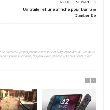
ARTICLE SUIVANT
Un trailer et une affiche pour Dumb &
Dumber De
 GentleGeek, je suis journaliste le jour et blogueuse la nuit – les deux
 non. J’aime le cinéma, les jeux vidéo, les comics et les chats. C’est