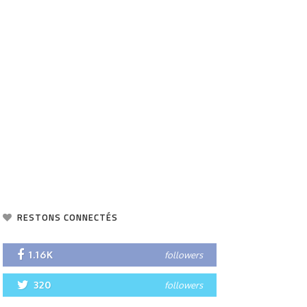
RESTONS CONNECTÉS
1.16K
followers
320
followers