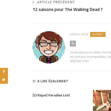
ARTICLE PRÉCÉDENT
12 saisons pour The Walking Dead ?
GENTLE GEEK
AUDREY
Co-fondatrice et rédac’chef de
ne sont pas incompatibles, non
déjà pas mal !
A LIRE ÉGALEMENT
PARTAGER
921
[Critique] Paradise Lost