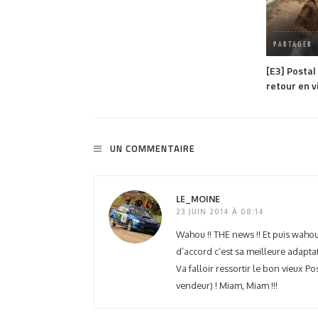
95
volved : Xbox met
PARTAGER
ue physique après
[E3] Postal
Rockstar et Sony
retour en v
UN COMMENTAIRE
LE_MOINE
23 JUIN 2014 À 08:14
Wahou !! THE news !! Et puis wahou 
d’accord c’est sa meilleure adapta
Va falloir ressortir le bon vieux 
vendeur) ! Miam, Miam !!!