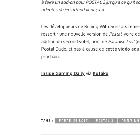
à faire un add-on pour POSTAL 2 jusqu’à ce qu’il s
adeptes du jeu attendaient ça.
»
Les développeurs de Runing With Scissors remerci
ressortir une nouvelle version de
Postal
, voire d
add-on du second volet, nommé
Paradise Lost
(e
Postal Dude, et pas à cause de
cette vidéo adu
prochain.
Inside Gaming Daily
via
Kotaku
TAGS :
PARADISE LOST
POSTAL 2
RUNNING