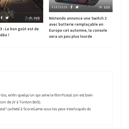
PARTAGER
252
PAR
Nintendo annonce une Switch 2
Ninte
715
avec batterie remplaçable en
Mario
 3 : Le bon goût est de
Europe cet automne, la console
idéo !
sera un peu plus lourde
bis, enfin quelqu’un qui aime le film Postal (on est bien
tion de JV à Tonton Boll).
Postal² (acheté à ScoreGame sous les yeux interloqués du