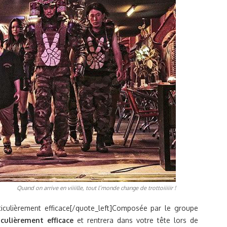
Quand on arrive en viiiille, tout l’monde change de trottoiiiiir !
ticulièrement efficace[/quote_left]Composée par le groupe
culièrement efficace
et rentrera dans votre tête lors de