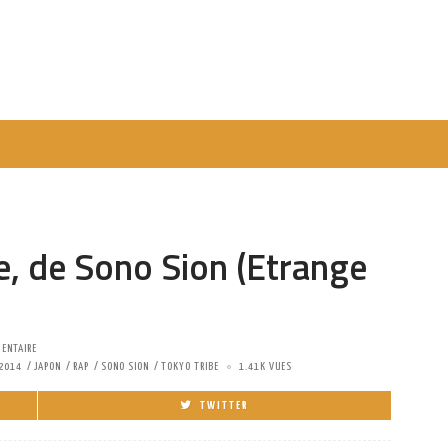
be, de Sono Sion (Etrange
ENTAIRE
 2014
JAPON
RAP
SONO SION
TOKYO TRIBE
1.41K VUES
TWITTER