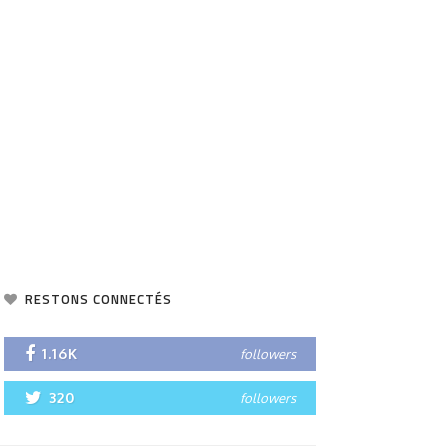
RESTONS CONNECTÉS
1.16K
followers
320
followers