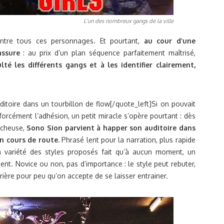
L’un des nombreux gangs de la ville
entre tous ces personnages. Et pourtant,
au cour d’une
assure
: au prix d’un plan séquence parfaitement maîtrisé,
lté les différents gangs et à les identifier clairement,
itoire dans un tourbillon de flow[/quote_left]Si on pouvait
forcément l’adhésion, un petit miracle s’opère pourtant : dès
tcheuse,
Sono Sion parvient à happer son auditoire dans
n cours de route.
Phrasé lent pour la narration, plus rapide
a variété des styles proposés fait qu’à aucun moment, un
ent. Novice ou non, pas d’importance : le style peut rebuter,
rière pour peu qu’on accepte de se laisser entrainer.