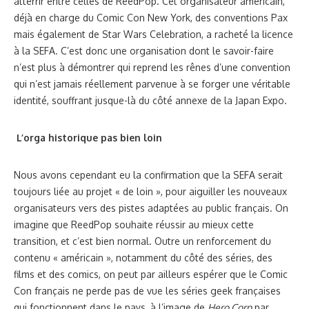
atterrir entre celles de ReedPop. Cet organisateur américain,
déjà en charge du Comic Con New York, des conventions Pax
mais également de Star Wars Celebration, a racheté la licence
à la SEFA. C’est donc une organisation dont le savoir-faire
n’est plus à démontrer qui reprend les rênes d’une convention
qui n’est jamais réellement parvenue à se forger une véritable
identité, souffrant jusque-là du côté annexe de la Japan Expo.
L’orga historique pas bien loin
Nous avons cependant eu la confirmation que la SEFA serait
toujours liée au projet « de loin », pour aiguiller les nouveaux
organisateurs vers des pistes adaptées au public français. On
imagine que ReedPop souhaite réussir au mieux cette
transition, et c’est bien normal. Outre un renforcement du
contenu « américain », notamment du côté des séries, des
films et des comics, on peut par ailleurs espérer que le Comic
Con français ne perde pas de vue les séries geek françaises
qui fonctionnent dans le pays, à l’image de
Hero Corp
par