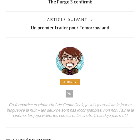
The Purge 3 confirmé
ARTICLE SUIVANT
Un premier trailer pour Tomorrowland
AUDREY
Co-fondatrice et rédac’chef de GentleGeek, je suis journaliste le jour et
blogueuse la nuit – les deux ne sont pas incompatibles, non non. J’aime le
cinéma, les jeux vidéo, les comics et les chats. C’est déjà pas mal !