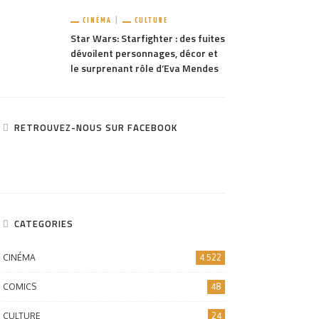
CINÉMA
CULTURE
Star Wars: Starfighter : des fuites
dévoilent personnages, décor et
le surprenant rôle d’Eva Mendes
RETROUVEZ-NOUS SUR FACEBOOK
CATEGORIES
CINÉMA
4 522
COMICS
48
CULTURE
24