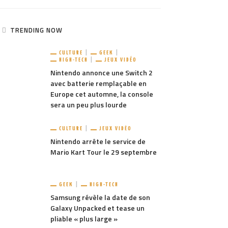
TRENDING NOW
CULTURE
GEEK
HIGH-TECH
JEUX VIDÉO
Nintendo annonce une Switch 2
avec batterie remplaçable en
Europe cet automne, la console
sera un peu plus lourde
CULTURE
JEUX VIDÉO
Nintendo arrête le service de
Mario Kart Tour le 29 septembre
GEEK
HIGH-TECH
Samsung révèle la date de son
Galaxy Unpacked et tease un
pliable « plus large »