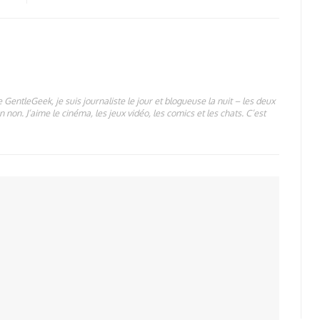
 GentleGeek, je suis journaliste le jour et blogueuse la nuit – les deux
 non. J’aime le cinéma, les jeux vidéo, les comics et les chats. C’est
1.32K
1.32K
eda
1.18K
1.1K
ss Effect : Andomeda
1.24K
ct Andromeda
o de gameplay