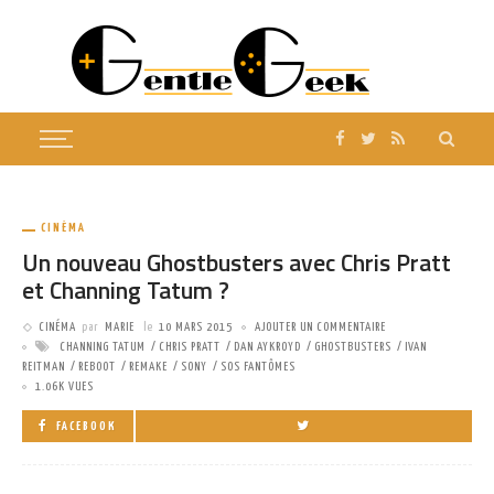
CINÉMA
Un nouveau Ghostbusters avec Chris Pratt
et Channing Tatum ?
CINÉMA
par
MARIE
le
10 MARS 2015
AJOUTER UN COMMENTAIRE
CHANNING TATUM
CHRIS PRATT
DAN AYKROYD
GHOSTBUSTERS
IVAN
REITMAN
REBOOT
REMAKE
SONY
SOS FANTÔMES
1.06K VUES
FACEBOOK