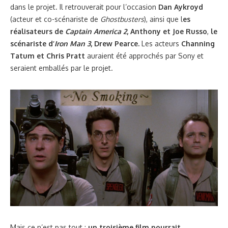
dans le projet. Il retrouverait pour l’occasion
Dan Aykroyd
(acteur et co-scénariste de
Ghostbusters
), ainsi que l
es
réalisateurs de
Captain America 2
, Anthony et Joe Russo
,
le
scénariste d’
Iron Man 3
, Drew Pearce.
Les acteurs
Channing
Tatum et Chris Pratt
auraient été approchés par Sony et
seraient emballés par le projet.
Mais ce n’est pas tout :
un troisième film pourrait