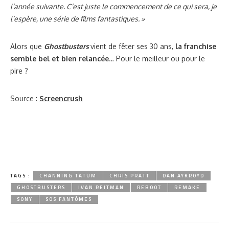
l’année suivante. C’est juste le commencement de ce qui sera, je
l’espère, une série de films fantastiques. »
Alors que
Ghostbusters
vient de fêter ses 30 ans,
la franchise
semble bel et bien relancée
… Pour le meilleur ou pour le
pire ?
Source :
Screencrush
TAGS :
CHANNING TATUM
CHRIS PRATT
DAN AYKROYD
GHOSTBUSTERS
IVAN REITMAN
REBOOT
REMAKE
SONY
SOS FANTÔMES