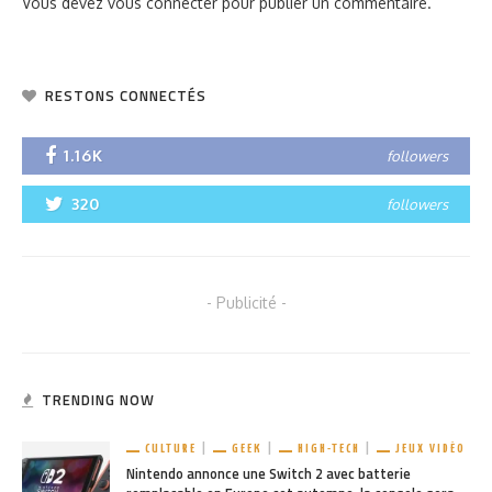
Vous devez
vous connecter
pour publier un commentaire.
RESTONS CONNECTÉS
1.16K
followers
320
followers
- Publicité -
TRENDING NOW
CULTURE
GEEK
HIGH-TECH
JEUX VIDÉO
Nintendo annonce une Switch 2 avec batterie