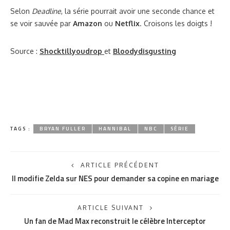
Selon
Deadline
, la série pourrait avoir une seconde chance et
se voir sauvée par
Amazon
ou
Netflix
. Croisons les doigts !
Source :
Shocktillyoudrop
et
Bloodydisgusting
TAGS :
BRYAN FULLER
HANNIBAL
NBC
SÉRIE
ARTICLE PRÉCÉDENT
Il modifie Zelda sur NES pour demander sa copine en mariage
ARTICLE SUIVANT
Un fan de Mad Max reconstruit le célèbre Interceptor