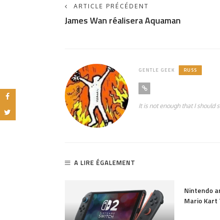
ARTICLE PRÉCÉDENT
James Wan réalisera Aquaman
GENTLE GEEK
RUSS
It is not enough that I should 
A LIRE ÉGALEMENT
126
PARTAGER
x vont encore
Nintendo ar
à partir du 1er
Mario Kart