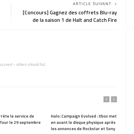
ARTICLE SUIVANT
[Concours] Gagnez des coffrets Blu-ray
de la saison 1 de Halt and Catch Fire
succeed – others should fail.
144
PARTAGER
92
PAR
rête le service de
Halo: Campaign Evolved : Xbox met
Assas
 Tour le 29 septembre
en avant le disque physique après
Resyn
les annonces de Rockstar et Sony
améli