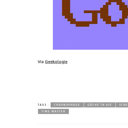
Via
Geekologie
TAGS :
CHRONOPHAGE
GÂCHE TA VIE
SCR
TIME WASTER