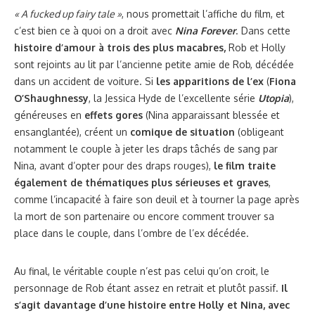
« A fucked up fairy tale »
, nous promettait l’affiche du film, et
c’est bien ce à quoi on a droit avec
Nina Forever
. Dans cette
histoire d’amour à trois des plus macabres,
Rob et Holly
sont rejoints au lit par l’ancienne petite amie de Rob, décédée
dans un accident de voiture. Si
les apparitions de l’ex
(
Fiona
O’Shaughnessy
, la Jessica Hyde de l’excellente série
Utopia
),
généreuses en
effets gores
(Nina apparaissant blessée et
ensanglantée), créent un
comique de situation
(obligeant
notamment le couple à jeter les draps tâchés de sang par
Nina, avant d’opter pour des draps rouges),
le film traite
également de thématiques plus sérieuses et graves
,
comme l’incapacité à faire son deuil et à tourner la page après
la mort de son partenaire ou encore comment trouver sa
place dans le couple, dans l’ombre de l’ex décédée.
Au final, le véritable couple n’est pas celui qu’on croit, le
personnage de Rob étant assez en retrait et plutôt passif.
Il
s’agit davantage d’une histoire entre Holly et Nina, avec