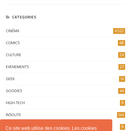
CATEGORIES
CINÉMA
4 522
COMICS
48
CULTURE
24
EVENEMENTS
27
GEEK
14
GOODIES
44
HIGH-TECH
8
INSOLITE
164
INTERNET
8
Ce site web utilise des cookies. Les cookies