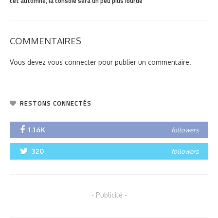
cet automne, la console sera un peu plus lourde
COMMENTAIRES
Vous devez
vous connecter
pour publier un commentaire.
RESTONS CONNECTÉS
1.16K
followers
320
followers
- Publicité -