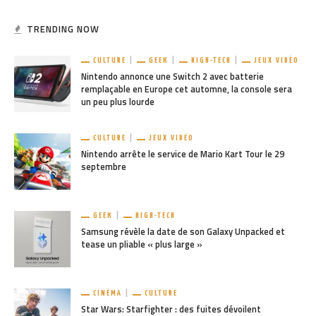
TRENDING NOW
CULTURE
GEEK
HIGH-TECH
JEUX VIDÉO
Nintendo annonce une Switch 2 avec batterie
remplaçable en Europe cet automne, la console sera
un peu plus lourde
CULTURE
JEUX VIDÉO
Nintendo arrête le service de Mario Kart Tour le 29
septembre
GEEK
HIGH-TECH
Samsung révèle la date de son Galaxy Unpacked et
tease un pliable « plus large »
CINÉMA
CULTURE
Star Wars: Starfighter : des fuites dévoilent