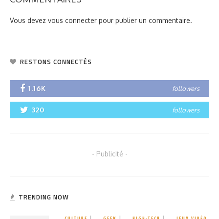
Vous devez
vous connecter
pour publier un commentaire.
RESTONS CONNECTÉS
1.16K
followers
320
followers
- Publicité -
TRENDING NOW
CULTURE
GEEK
HIGH-TECH
JEUX VIDÉO