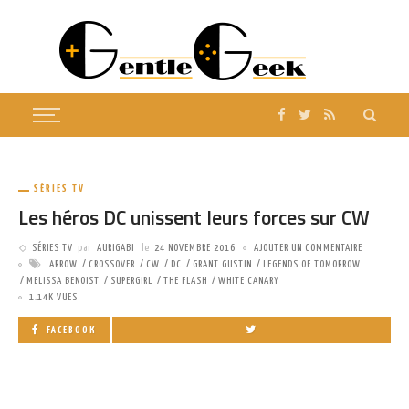
SÉRIES TV
Les héros DC unissent leurs forces sur CW
SÉRIES TV
par
AURIGABI
le
24 NOVEMBRE 2016
AJOUTER UN COMMENTAIRE
ARROW
CROSSOVER
CW
DC
GRANT GUSTIN
LEGENDS OF TOMORROW
MELISSA BENOIST
SUPERGIRL
THE FLASH
WHITE CANARY
1.14K VUES
FACEBOOK