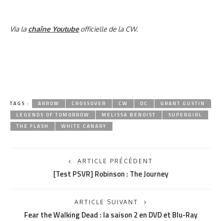
Via la
chaîne Youtube
officielle de la CW.
TAGS :
ARROW
CROSSOVER
CW
DC
GRANT GUSTIN
LEGENDS OF TOMORROW
MELISSA BENOIST
SUPERGIRL
THE FLASH
WHITE CANARY
ARTICLE PRÉCÉDENT
[Test PSVR] Robinson : The Journey
ARTICLE SUIVANT
Fear the Walking Dead : la saison 2 en DVD et Blu-Ray