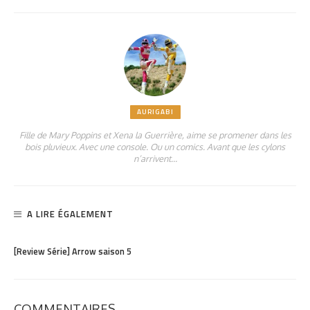
AURIGABI
Fille de Mary Poppins et Xena la Guerrière, aime se promener dans les
bois pluvieux. Avec une console. Ou un comics. Avant que les cylons
n’arrivent…
A LIRE ÉGALEMENT
PARTAGER
1.74K
[Review Série] Arrow saison 5
COMMENTAIRES