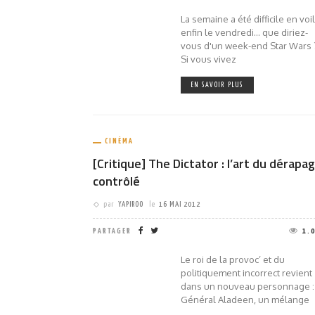
La semaine a été difficile en voi
enfin le vendredi... que diriez-
vous d'un week-end Star Wars 
Si vous vivez
EN SAVOIR PLUS
CINÉMA
[Critique] The Dictator : l’art du dérapa
contrôlé
par
YAPIROO
le
16 MAI 2012
PARTAGER
1.
Le roi de la provoc’ et du
politiquement incorrect revient
dans un nouveau personnage :
Général Aladeen, un mélange