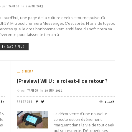
par
YAPIROO
le
8 AVRIL 2013
ujourd'hui, une page de la culture geek se tourne puisqu'à
3h59, Microsoft fermera Messenger. C'est après 14 ans de loyaux
ervices que le gros bonhomme vert, emblème du soft, tirera sa
évérence pour laisser le terrain à
EN SAVOIR PLUS
CINÉMA
[Preview] Wii U : le roi est-il de retour ?
par
YAPIROO
le
20 JUIN 2012
787
PARTAGER
1.12K
 26
La découverte d’une nouvelle
ale
console est un évènement
ns
marquant dans la vie de tout geek
qui se respecte. Découvrir ses