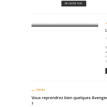
EN SAVOIR PLUS
PARTAGER
1.01K
I
a
r
c
CINÉMA
Vous reprendrez bien quelques Avenge
?