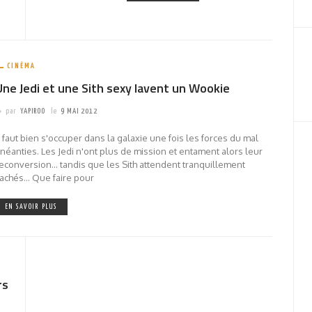
CINÉMA
Une Jedi et une Sith sexy lavent un Wookie
par
YAPIROO
le
9 MAI 2012
l faut bien s'occuper dans la galaxie une fois les forces du mal
néanties. Les Jedi n'ont plus de mission et entament alors leur
econversion... tandis que les Sith attendent tranquillement
achés... Que faire pour
EN SAVOIR PLUS
rs