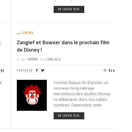
EN SAVOIR PLUS
CINÉMA
g
Zangief et Bowser dans le prochain film
de Disney !
par
YAPIROO
le
7 JUIN 2012
695
PARTAGER
810
x
Comme chaque fin d'année, un
nouveau long métrage
merveilleux des studios Disney
va débarquer dans nos salles
sombres. Cependant, cette
EN SAVOIR PLUS