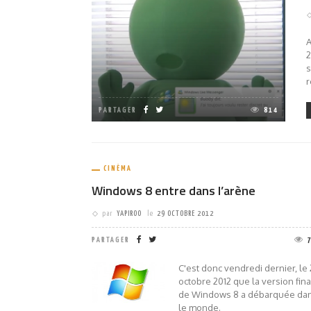
A
2
s
r
PARTAGER
814
CINÉMA
Windows 8 entre dans l’arène
par
YAPIROO
le
29 OCTOBRE 2012
PARTAGER
C'est donc vendredi dernier, le
octobre 2012 que la version fin
de Windows 8 a débarquée da
le monde.