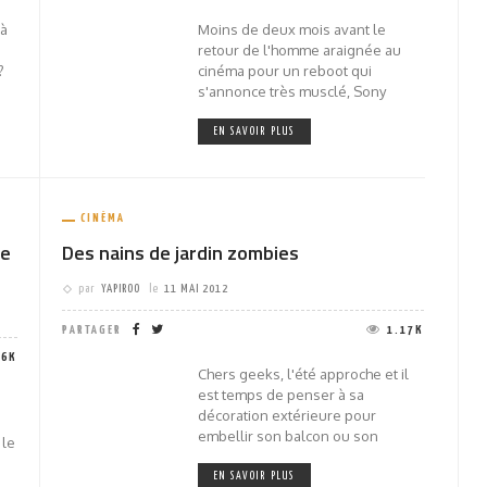
là
Moins de deux mois avant le
retour de l'homme araignée au
?
cinéma pour un reboot qui
s'annonce très musclé, Sony
EN SAVOIR PLUS
CINÉMA
ge
Des nains de jardin zombies
par
YAPIROO
le
11 MAI 2012
PARTAGER
1.17K
06K
Chers geeks, l'été approche et il
est temps de penser à sa
décoration extérieure pour
embellir son balcon ou son
 le
EN SAVOIR PLUS