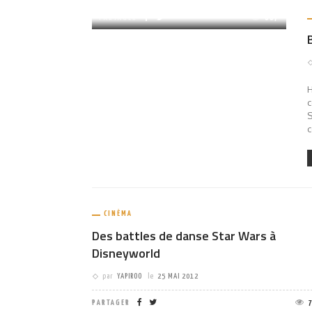
PARTAGER
687
H
c
S
c
CINÉMA
Des battles de danse Star Wars à
Disneyworld
par
YAPIROO
le
25 MAI 2012
PARTAGER