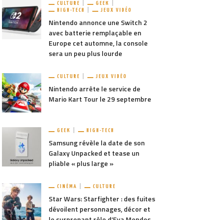
CULTURE
GEEK
HIGH-TECH
JEUX VIDÉO
Nintendo annonce une Switch 2
avec batterie remplaçable en
Europe cet automne, la console
sera un peu plus lourde
CULTURE
JEUX VIDÉO
Nintendo arrête le service de
Mario Kart Tour le 29 septembre
GEEK
HIGH-TECH
Samsung révèle la date de son
Galaxy Unpacked et tease un
pliable « plus large »
CINÉMA
CULTURE
Star Wars: Starfighter : des fuites
dévoilent personnages, décor et
le surprenant rôle d’Eva Mendes