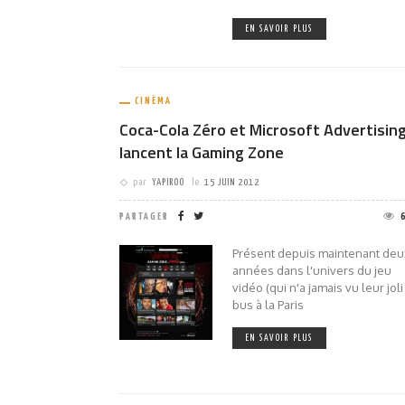
EN SAVOIR PLUS
CINÉMA
Coca-Cola Zéro et Microsoft Advertisin
lancent la Gaming Zone
par
YAPIROO
le
15 JUIN 2012
PARTAGER
Présent depuis maintenant deu
années dans l'univers du jeu
vidéo (qui n'a jamais vu leur joli
bus à la Paris
EN SAVOIR PLUS