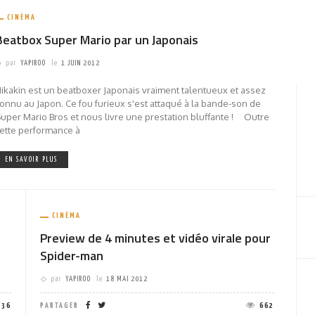
CINÉMA
Beatbox Super Mario par un Japonais
par
YAPIROO
le
1 JUIN 2012
ikakin est un beatboxer Japonais vraiment talentueux et assez
onnu au Japon. Ce fou furieux s'est attaqué à la bande-son de
uper Mario Bros et nous livre une prestation bluffante ! Outre
ette performance à
EN SAVOIR PLUS
CINÉMA
Preview de 4 minutes et vidéo virale pour
Spider-man
par
YAPIROO
le
18 MAI 2012
736
PARTAGER
662