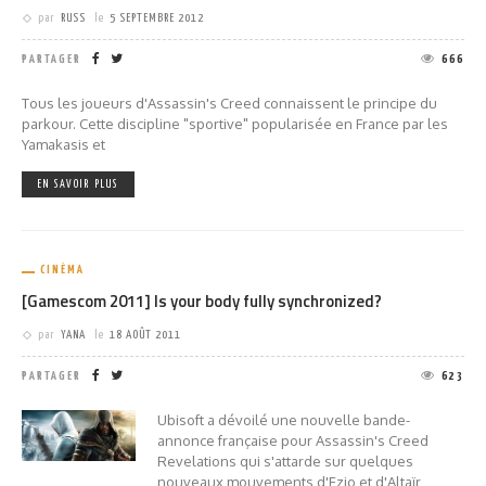
par
RUSS
le
5 SEPTEMBRE 2012
PARTAGER
666
Tous les joueurs d'Assassin's Creed connaissent le principe du
parkour. Cette discipline "sportive" popularisée en France par les
Yamakasis et
EN SAVOIR PLUS
CINÉMA
[Gamescom 2011] Is your body fully synchronized?
par
YANA
le
18 AOÛT 2011
PARTAGER
623
Ubisoft a dévoilé une nouvelle bande-
annonce française pour Assassin's Creed
Revelations qui s'attarde sur quelques
nouveaux mouvements d'Ezio et d'Altaïr