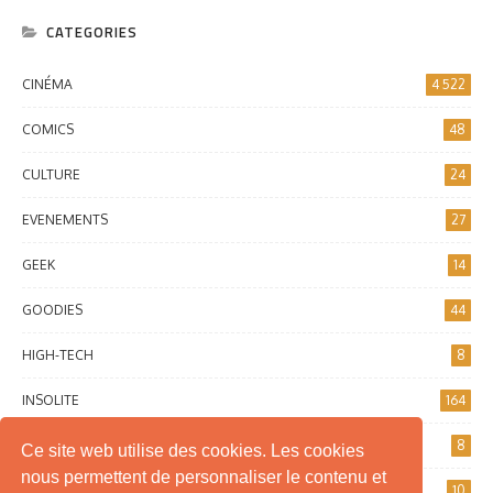
CATEGORIES
CINÉMA
4 522
COMICS
48
CULTURE
24
EVENEMENTS
27
GEEK
14
GOODIES
44
HIGH-TECH
8
INSOLITE
164
INTERNET
8
Ce site web utilise des cookies. Les cookies
nous permettent de personnaliser le contenu et
JEUX DE SOCIÉTÉ
10