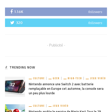
1.16K
followers
320
followers
- Publicité -
TRENDING NOW
CULTURE
GEEK
HIGH-TECH
JEUX VIDÉO
Nintendo annonce une Switch 2 avec batterie
remplaçable en Europe cet automne, la console sera
un peu plus lourde
CULTURE
JEUX VIDÉO
Nintendo arrête le service de Mario Kart Tour le 29