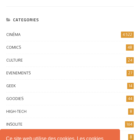
CATEGORIES
CINÉMA
4 522
COMICS
48
CULTURE
24
EVENEMENTS
27
GEEK
14
GOODIES
44
HIGH-TECH
8
INSOLITE
164
INTERNET
8
Ce site web utilise des cookies. Les cookies