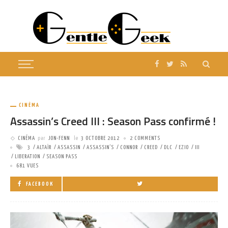
CINÉMA
Assassin’s Creed III : Season Pass confirmé !
CINÉMA
par
JON-FENN
le
3 OCTOBRE 2012
2 COMMENTS
3
ALTAÏR
ASSASSIN
ASSASSIN'S
CONNOR
CREED
DLC
EZIO
III
LIBERATION
SEASON PASS
681 VUES
FACEBOOK