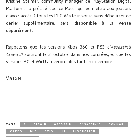
Kristine Steimer, community manager de PlayStation Digital
Platforms, a précisé que ce Pass, qui permettra aux joueurs
d’avoir accès à tous les DLC dès leur sortie sans débourser de
denier supplémentaire, sera
disponible à la vente
séparément
.
Rappelons que les versions Xbos 360 et PS3 d’
Assassin’s
Creed III
sortiront le 31 octobre dans nos contrées, et que les
versions PC et Wii U arriveront plus tard en novembre.
Via
IGN
TAGS :
3
ALTAÏR
ASSASSIN
ASSASSIN'S
CONNOR
CREED
DLC
EZIO
III
LIBERATION