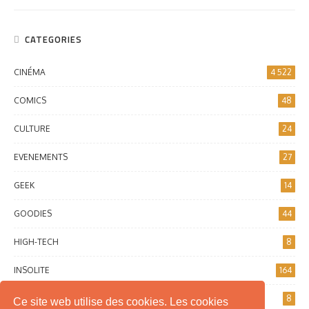
CATEGORIES
CINÉMA
4 522
COMICS
48
CULTURE
24
EVENEMENTS
27
GEEK
14
GOODIES
44
HIGH-TECH
8
INSOLITE
164
INTERNET
8
Ce site web utilise des cookies. Les cookies