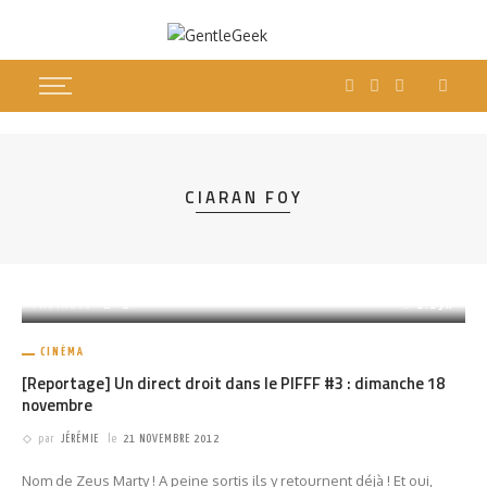
CIARAN FOY
PARTAGER
1.13K
CINÉMA
[Reportage] Un direct droit dans le PIFFF #3 : dimanche 18
novembre
par
JÉRÉMIE
le
21 NOVEMBRE 2012
Nom de Zeus Marty ! A peine sortis ils y retournent déjà ! Et oui,