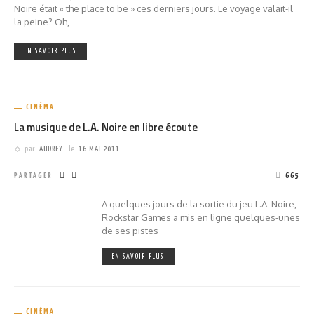
Noire était « the place to be » ces derniers jours. Le voyage valait-il
la peine? Oh,
EN SAVOIR PLUS
CINÉMA
La musique de L.A. Noire en libre écoute
par
AUDREY
le
16 MAI 2011
PARTAGER
665
A quelques jours de la sortie du jeu L.A. Noire,
Rockstar Games a mis en ligne quelques-unes
de ses pistes
EN SAVOIR PLUS
CINÉMA