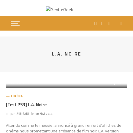
L.A. NOIRE
PARTAGER
7.04K
CINÉMA
[Test PS3] L.A. Noire
par
AURIGABI
le
30 MAI 2011
Attendu comme le messie, annoncé à grand renfort d'affiches de
cinéma nous promettant une ambiance de film noir, L.A. version