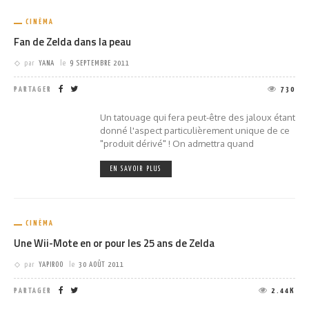
CINÉMA
Fan de Zelda dans la peau
par
YANA
le
9 SEPTEMBRE 2011
PARTAGER
730
Un tatouage qui fera peut-être des jaloux étant
donné l'aspect particulièrement unique de ce
"produit dérivé" ! On admettra quand
EN SAVOIR PLUS
CINÉMA
Une Wii-Mote en or pour les 25 ans de Zelda
par
YAPIROO
le
30 AOÛT 2011
PARTAGER
2.44K