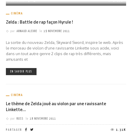
PARTAGER
1.47K
CINÉMA
Zelda : Battle de rap façon Hyrule !
par
ARNAUD ALEXRE
le
19 NOVEMBRE 2011
La sortie du nouveau Zelda, Skyward Sword, inspire le web. Après
le morceau de violon d'une ravissante Linkette sous acide, voici
dans un tout autre genre 2 clips de rap très différents, mais
amusants et
EN SAVOIR PLUS
CINÉMA
Le thème de Zelda joué au violon par une ravissante
Linkette…
par
RUSS
le
18 NOVEMBRE 2011
PARTAGER
1.31K