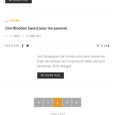
EN SAVOIR PLUS
CINÉMA
Une Wooden Sword pour les pauvres
par
RUSS
le
27 JUIN 2011
PARTAGER
3.71K
Les fanatiques de Zelda sont sans doute en
train de se tuer sur Ocarina of Time, version
Nintendo 3DS. Malgré
EN SAVOIR PLUS
1
2
3
Page 2sur3