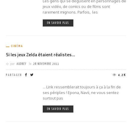
Les gens qui se déguisent en personnages de
jeux vidéo, de comics ou de films sont
rarement mignons. Parfois, les
EN SAVOIR PLUS
CINÉMA
Si les jeux Zelda étaient réalistes…
par
AUDREY
le
28 NOVEMBRE 2011
PARTAGER
4.2K
... Link ressemblerait toujours à ça à la fin de
ses périples ! Epona, Navii, ne vous sentez
surtout pas
EN SAVOIR PLUS