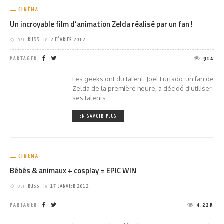
CINÉMA
Un incroyable film d’animation Zelda réalisé par un fan !
par
RUSS
le
2 FÉVRIER 2012
PARTAGER
914
Les geeks ont du talent. Joel Furtado, un fan de
Zelda de la première heure, a décidé d'utiliser
ses talents
EN SAVOIR PLUS
CINÉMA
Bébés & animaux + cosplay = EPIC WIN
par
RUSS
le
17 JANVIER 2012
PARTAGER
4.22K