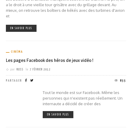
a le droit à une vieille tour grisâtre avec du grillage devant. Au
mieux, on retrouve les boîtiers de kékés avec des turbines d'avion
et
EN SAVOIR PLUS
CINÉMA
Les pages Facebook des héros de jeux vidéo !
par
RUSS
le
7 FÉVRIER 2012
PARTAGER
855
Tout le monde est sur Facebook. Même les
personnes qui n'existent pas réellement. Un
internaute a décidé de créer des
EN SAVOIR PLUS