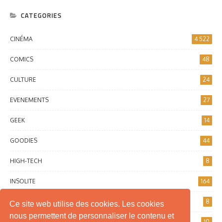
CATEGORIES
CINÉMA
4 522
COMICS
48
CULTURE
24
EVENEMENTS
27
GEEK
14
GOODIES
44
HIGH-TECH
8
INSOLITE
164
INTERNET
8
Ce site web utilise des cookies. Les cookies
nous permettent de personnaliser le contenu et
JEUX DE SOCIÉTÉ
10