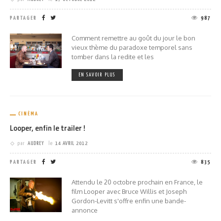
PARTAGER
987
Comment remettre au goût du jour le bon
vieux thème du paradoxe temporel sans
tomber dans la redite et les
EN SAVOIR PLUS
CINÉMA
Looper, enfin le trailer !
par
AUDREY
le
14 AVRIL 2012
PARTAGER
835
Attendu le 20 octobre prochain en France, le
film Looper avec Bruce Willis et Joseph
Gordon-Levitt s'offre enfin une bande-
annonce