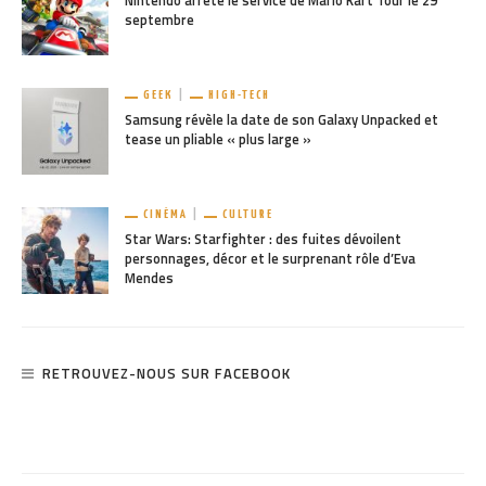
Nintendo arrête le service de Mario Kart Tour le 29
septembre
GEEK
HIGH-TECH
Samsung révèle la date de son Galaxy Unpacked et
tease un pliable « plus large »
CINÉMA
CULTURE
Star Wars: Starfighter : des fuites dévoilent
personnages, décor et le surprenant rôle d’Eva
Mendes
RETROUVEZ-NOUS SUR FACEBOOK