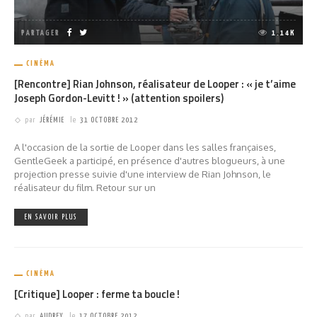
PARTAGER
1.14K
CINÉMA
[Rencontre] Rian Johnson, réalisateur de Looper : « je t’aime
Joseph Gordon-Levitt ! » (attention spoilers)
par
JÉRÉMIE
le
31 OCTOBRE 2012
A l'occasion de la sortie de Looper dans les salles françaises,
GentleGeek a participé, en présence d'autres blogueurs, à une
projection presse suivie d'une interview de Rian Johnson, le
réalisateur du film. Retour sur un
EN SAVOIR PLUS
CINÉMA
[Critique] Looper : ferme ta boucle !
par
AUDREY
le
17 OCTOBRE 2012