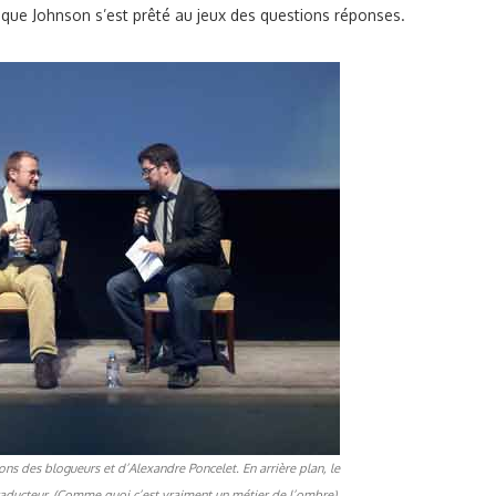
r que Johnson s’est prêté au jeux des questions réponses.
ns des blogueurs et d’Alexandre Poncelet. En arrière plan, le
raducteur. (Comme quoi c’est vraiment un métier de l’ombre).