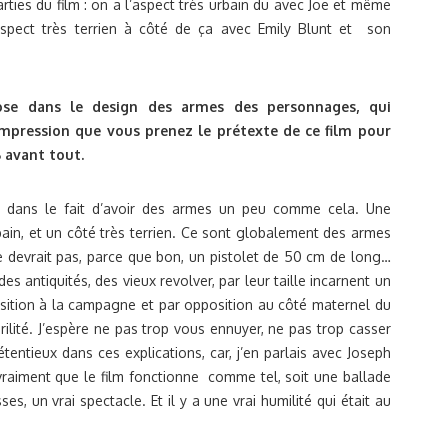
ties du film : on a l’aspect très urbain du avec Joe et même
 aspect très terrien à côté de ça avec Emily Blunt et son
hose dans le design des armes des personnages, qui
impression que vous prenez le prétexte de ce film pour
B avant tout.
e dans le fait d’avoir des armes un peu comme cela. Une
rbain, et un côté très terrien. Ce sont globalement des armes
 le devrait pas, parce que bon, un pistolet de 50 cm de long…
s antiquités, des vieux revolver, par leur taille incarnent un
osition à la campagne et par opposition au côté maternel du
irilité. J’espère ne pas trop vous ennuyer, ne pas trop casser
rétentieux dans ces explications, car, j’en parlais avec Joseph
vraiment que le film fonctionne comme tel, soit une ballade
, un vrai spectacle. Et il y a une vrai humilité qui était au