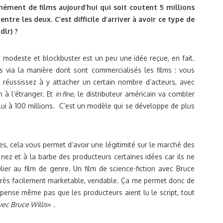
ément de films aujourd’hui qui soit coutent 5 millions
entre les deux. C’est difficile d’arriver à avoir ce type de
dlr) ?
 modeste et blockbuster est un peu une idée reçue, en fait.
via la manière dont sont commercialisés les films : vous
s réussissez à y attacher un certain nombre d’acteurs, avec
 à l’étranger. Et
in fine
, le distributeur américain va combler
elui à 100 millions. C’est un modèle qui se développe de plus
mes, cela vous permet d’avoir une légitimité sur le marché des
 nez et à la barbe des producteurs certaines idées car ils ne
culier au film de genre. Un film de science-fiction avec Bruce
onc très facilement marketable, vendable. Ça me permet donc de
e pense même pas que les producteurs aient lu le script, tout
vec Bruce Willis
« .