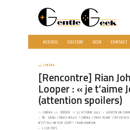
ACCUEIL
CULTURE
GEEK
CONTACT
CINÉMA
[Rencontre] Rian Joh
Looper : « je t’aime 
(attention spoilers)
CINÉMA
par
JÉRÉMIE
le
31 OCTOBRE 2012
AJOUTER UN COMM
AKIRA
BRUCE WILLIS
CINÉMA
EMILY BLUNT
HITCHCOCK
N'EST PAS UN FILM LOUPÉ !
RIAN JOHNSON
1.15K VUES