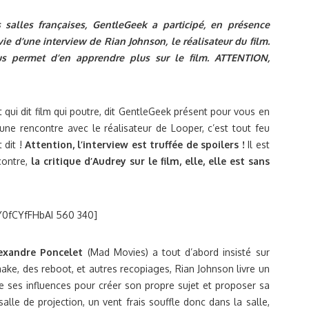
 salles françaises, GentleGeek a participé, en présence
vie d’une interview de Rian Johnson, le réalisateur du film.
us permet d’en apprendre plus sur le film. ATTENTION,
Et qui dit film qui poutre, dit GentleGeek présent pour vous en
d’une rencontre avec le réalisateur de Looper, c’est tout feu
 dit !
Attention, l’interview est truffée de spoilers !
Il est
 contre,
la critique d’Audrey sur le film, elle, elle est sans
Y0fCYfFHbAI 560 340]
exandre Poncelet
(Mad Movies) a tout d’abord insisté sur
make, des reboot, et autres recopiages, Rian Johnson livre un
 de ses influences pour créer son propre sujet et proposer sa
alle de projection, un vent frais souffle donc dans la salle,