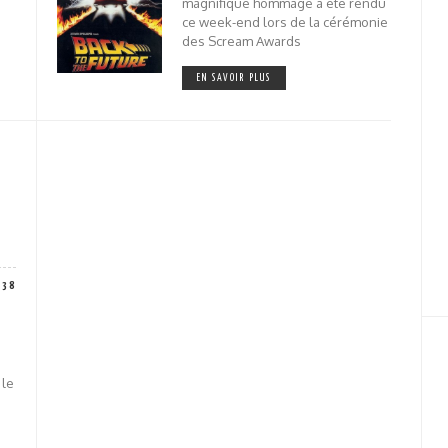
magnifique hommage a été rendu
ce week-end lors de la cérémonie
des Scream Awards
EN SAVOIR PLUS
738
 le