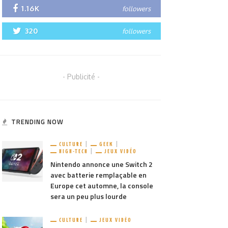
1.16K
followers
320
followers
- Publicité -
TRENDING NOW
CULTURE
GEEK
HIGH-TECH
JEUX VIDÉO
Nintendo annonce une Switch 2
avec batterie remplaçable en
Europe cet automne, la console
sera un peu plus lourde
CULTURE
JEUX VIDÉO