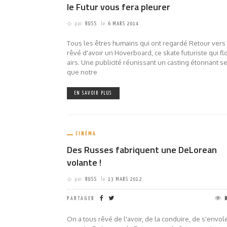
le Futur vous fera pleurer
par
RUSS
le
6 MARS 2014
Tous les êtres humains qui ont regardé Retour vers l
rêvé d'avoir un Hoverboard, ce skate futuriste qui fl
airs. Une publicité réunissant un casting étonnant s
que notre
EN SAVOIR PLUS
CINÉMA
Des Russes fabriquent une DeLorean
volante !
par
RUSS
le
13 MARS 2012
PARTAGER
On a tous rêvé de l'avoir, de la conduire, de s'envol