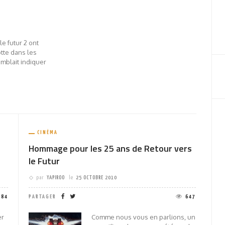
e futur 2 ont
otte dans les
emblait indiquer
CINÉMA
Hommage pour les 25 ans de Retour vers
le Futur
par
YAPIROO
le
25 OCTOBRE 2010
884
PARTAGER
647
er
Comme nous vous en parlions, un