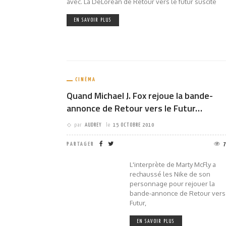
avec. La DeLorean de Retour vers le futur suscite
EN SAVOIR PLUS
CINÉMA
Quand Michael J. Fox rejoue la bande-
annonce de Retour vers le Futur…
par
AUDREY
le
15 OCTOBRE 2010
PARTAGER
L'interprète de Marty McFly a
rechaussé les Nike de son
personnage pour rejouer la
bande-annonce de Retour vers
Futur,
EN SAVOIR PLUS