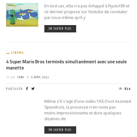
En tout cas, elle n'a pas échappé à Ryuto138 et
ce dernier propose sur Youtube de constater
par nous-même qu'il y
EN SAVOIR PLUS
CINÉMA
4 Super Mario Bros terminés simultanément avec une seule
manette
par
YANA
le
5 AVRIL 2011
PARTAGER
834
Même s'il s'agit d'une vidéo TAS (Tool Assisted
Speedrun), la prouesse n'en reste pas
moins impressionnante et dure quelques
dizaines de
EN SAVOIR PLUS