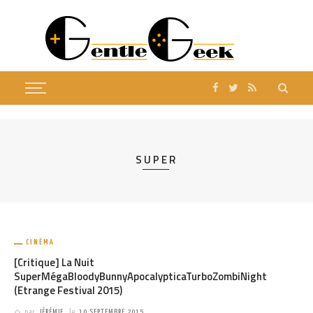
SUPER
CINÉMA
[Critique] La Nuit
SuperMégaBloodyBunnyApocalypticaTurboZombiNight
(Etrange Festival 2015)
par
JÉRÉMIE
le
10 SEPTEMBRE 2015