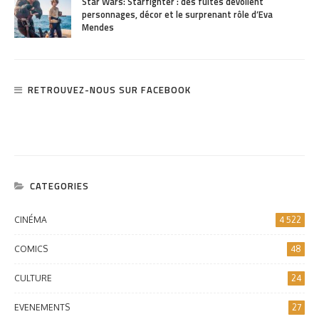
Star Wars: Starfighter : des fuites dévoilent
personnages, décor et le surprenant rôle d’Eva
Mendes
RETROUVEZ-NOUS SUR FACEBOOK
CATEGORIES
CINÉMA
4 522
COMICS
48
CULTURE
24
EVENEMENTS
27