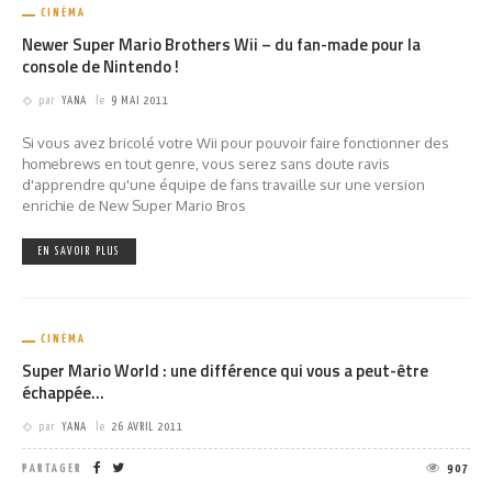
CINÉMA
Newer Super Mario Brothers Wii – du fan-made pour la
console de Nintendo !
par
YANA
le
9 MAI 2011
Si vous avez bricolé votre Wii pour pouvoir faire fonctionner des
homebrews en tout genre, vous serez sans doute ravis
d'apprendre qu'une équipe de fans travaille sur une version
enrichie de New Super Mario Bros
EN SAVOIR PLUS
CINÉMA
Super Mario World : une différence qui vous a peut-être
échappée…
par
YANA
le
26 AVRIL 2011
PARTAGER
907