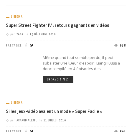
CINÉMA
Super Street Fighter IV : retours gagnants en vidéos
par
YANA
le
15 DÉCEMBRE 2010
PARTAGER
628
Même quand tout semble perdu, il peut
subsister une lueur d'espoir : LiangHuBBB a
donc compilé en 4 épisodes des
EN SAVOIR PLUS
CINÉMA
Si les jeux-vidéo avaient un mode « Super Facile »
par
ARNAUD ALEXRE
le
11 JUILLET 2010
PARTAGER
801