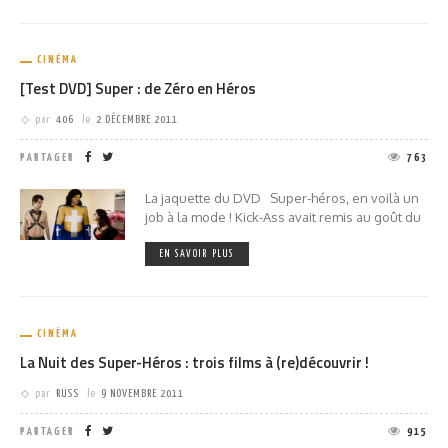
CINÉMA
[Test DVD] Super : de Zéro en Héros
par
406
le
2 DÉCEMBRE 2011
PARTAGER
763
La jaquette du DVD Super-héros, en voilà un
job à la mode ! Kick-Ass avait remis au goût du
EN SAVOIR PLUS
CINÉMA
La Nuit des Super-Héros : trois films à (re)découvrir !
par
RUSS
le
9 NOVEMBRE 2011
PARTAGER
915