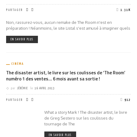
PARTAGER
1.31K
Non, rassurez-vous, aucun remake de The Room n'est en
préparation ! Néanmoins, le site Listal s'est amusé à imaginer quels
EN SAVOIR PLUS
CINÉMA
The disaster artist, le livre sur les coulisses de ‘The Room’
numéro 1 des ventes… 6 mois avant sa sortie !
par
JÉRÉMIE
le
16 AVRIL 2013
PARTAGER
912
What a story Mark ! The disaster artist, le livre
de Greg Sestero sur les coulisses du
tournage de The
EN SAVOIR PLUS