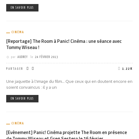
EN SAVOIR PLUS
CINÉMA
[Reportage] The Room à Panic! Cinéma : une séance avec
Tommy Wiseau !
par
AUDREY
le
24 FÉVRIER 2013
PARTAGER
1.22K
Une jaquette à l'image du film... Que ceux qui en doutent encore en
soient convaincus : il y a un
EN SAVOIR PLUS
CINÉMA
[Evènement] Panic! Cinéma projette The Room en présence
de Tommy Wiseau et Greg Sestero le 16 février