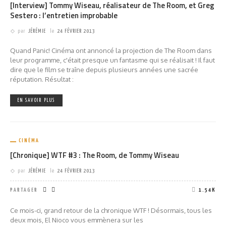
[Interview] Tommy Wiseau, réalisateur de The Room, et Greg
Sestero : l’entretien improbable
par
JÉRÉMIE
le
24 FÉVRIER 2013
Quand Panic! Cinéma ont annoncé la projection de The Room dans
leur programme, c'était presque un fantasme qui se réalisait ! Il faut
dire que le film se traîne depuis plusieurs années une sacrée
réputation. Résultat :
EN SAVOIR PLUS
CINÉMA
[Chronique] WTF #3 : The Room, de Tommy Wiseau
par
JÉRÉMIE
le
24 FÉVRIER 2013
PARTAGER
1.54K
Ce mois-ci, grand retour de la chronique WTF ! Désormais, tous les
deux mois, El Nioco vous emmènera sur les