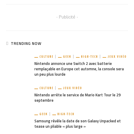
- Publicité -
TRENDING NOW
CULTURE
GEEK
HIGH-TECH
JEUX VIDÉO
Nintendo annonce une Switch 2 avec batterie
remplaçable en Europe cet automne, la console sera
un peu plus lourde
CULTURE
JEUX VIDÉO
Nintendo arrête le service de Mario Kart Tour le 29
septembre
GEEK
HIGH-TECH
Samsung révèle la date de son Galaxy Unpacked et
tease un pliable « plus large »