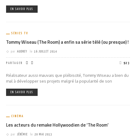
EN SAVOIR PLUS
SÉRIES TV
Tommy Wiseau (The Room) a enfin sa série télé (ou presque) !
par
AUDREY
le
16 JUILLET 2014
PARTAGER
923
Réalisateur aussi mauvais que plébiscité, Tommy Wiseau a bien du
mal à développer ses projets malgré la popularité de son
EN SAVOIR PLUS
CINÉMA
Les acteurs du remake Hollywoodien de ‘The Room’
par
JÉRÉMIE
le
20 MAI 2013