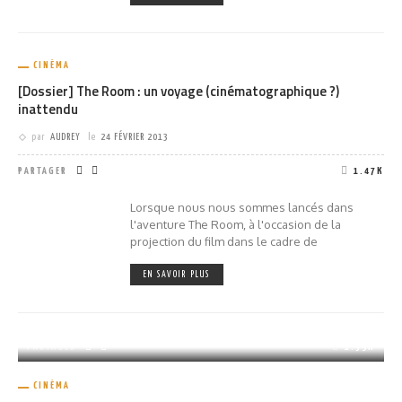
CINÉMA
[Dossier] The Room : un voyage (cinématographique ?)
inattendu
par
AUDREY
le
24 FÉVRIER 2013
PARTAGER
1.47K
Lorsque nous nous sommes lancés dans
l'aventure The Room, à l'occasion de la
projection du film dans le cadre de
EN SAVOIR PLUS
PARTAGER
1.39K
CINÉMA