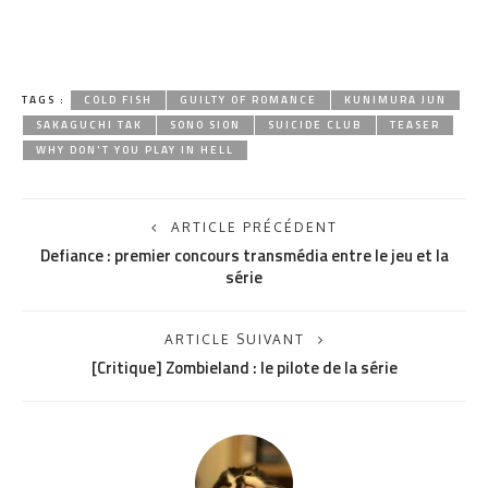
TAGS :
COLD FISH
GUILTY OF ROMANCE
KUNIMURA JUN
SAKAGUCHI TAK
SONO SION
SUICIDE CLUB
TEASER
WHY DON'T YOU PLAY IN HELL
ARTICLE PRÉCÉDENT
Defiance : premier concours transmédia entre le jeu et la
série
ARTICLE SUIVANT
[Critique] Zombieland : le pilote de la série