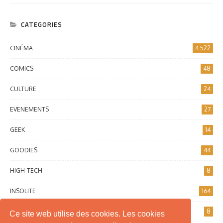
CATEGORIES
CINÉMA
4 522
COMICS
48
CULTURE
24
EVENEMENTS
27
GEEK
14
GOODIES
44
HIGH-TECH
8
INSOLITE
164
INTERNET
8
Ce site web utilise des cookies. Les cookies