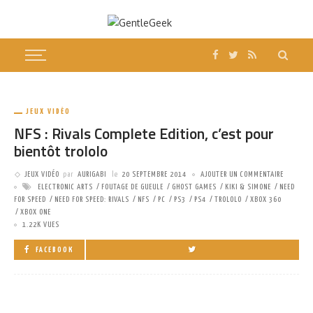
JEUX VIDÉO
NFS : Rivals Complete Edition, c’est pour
bientôt trololo
JEUX VIDÉO
par
AURIGABI
le
20 SEPTEMBRE 2014
AJOUTER UN COMMENTAIRE
ELECTRONIC ARTS
FOUTAGE DE GUEULE
GHOST GAMES
KIKI & SIMONE
NEED
FOR SPEED
NEED FOR SPEED: RIVALS
NFS
PC
PS3
PS4
TROLOLO
XBOX 360
XBOX ONE
1.22K VUES
FACEBOOK