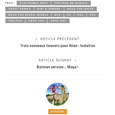
TAGS :
ELECTRONIC ARTS
FOUTAGE DE GUEULE
GHOST GAMES
KIKI & SIMONE
NEED FOR SPEED
NEED FOR SPEED: RIVALS
NFS
PC
PS3
PS4
TROLOLO
XBOX 360
XBOX ONE
ARTICLE PRÉCÉDENT
Trois nouveaux teasers pour Alien : Isolation
ARTICLE SUIVANT
Batman version… Maya !
AURIGABI