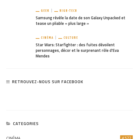
GEEK
HIGH-TECH
Samsung révèle la date de son Galaxy Unpacked et
tease un pliable « plus large »
CINÉMA
CULTURE
Star Wars: Starfighter : des fuites dévoilent
personnages, décor et le surprenant rôle d’Eva
Mendes
RETROUVEZ-NOUS SUR FACEBOOK
CATEGORIES
CINÉMA
4 522