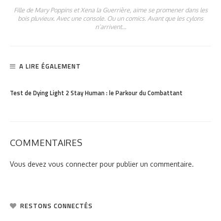
Fille de Mary Poppins et Xena la Guerrière, aime se promener dans les
bois pluvieux. Avec une console. Ou un comics. Avant que les cylons
n’arrivent…
A LIRE ÉGALEMENT
PARTAGER
4.62K
Test de Dying Light 2 Stay Human : le Parkour du Combattant
COMMENTAIRES
Vous devez
vous connecter
pour publier un commentaire.
RESTONS CONNECTÉS