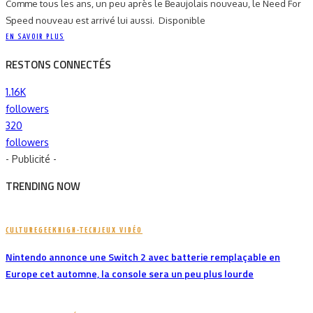
Comme tous les ans, un peu après le Beaujolais nouveau, le Need For
Speed nouveau est arrivé lui aussi. Disponible
EN SAVOIR PLUS
RESTONS CONNECTÉS
1.16K
followers
320
followers
- Publicité -
TRENDING NOW
CULTURE
GEEK
HIGH-TECH
JEUX VIDÉO
Nintendo annonce une Switch 2 avec batterie remplaçable en
Europe cet automne, la console sera un peu plus lourde