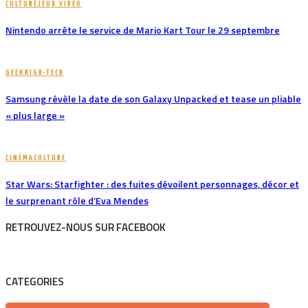
CULTURE
JEUX VIDÉO
Nintendo arrête le service de Mario Kart Tour le 29 septembre
GEEK
HIGH-TECH
Samsung révèle la date de son Galaxy Unpacked et tease un pliable
« plus large »
CINÉMA
CULTURE
Star Wars: Starfighter : des fuites dévoilent personnages, décor et
le surprenant rôle d’Eva Mendes
RETROUVEZ-NOUS SUR FACEBOOK
CATEGORIES