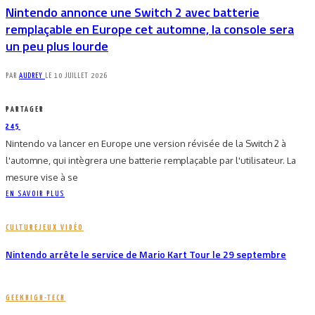
Nintendo annonce une Switch 2 avec batterie
remplaçable en Europe cet automne, la console sera
un peu plus lourde
PAR
AUDREY
LE
10 JUILLET 2026
PARTAGER
245
Nintendo va lancer en Europe une version révisée de la Switch 2 à
l'automne, qui intègrera une batterie remplaçable par l'utilisateur. La
mesure vise à se
EN SAVOIR PLUS
CULTURE
JEUX VIDÉO
Nintendo arrête le service de Mario Kart Tour le 29 septembre
GEEK
HIGH-TECH