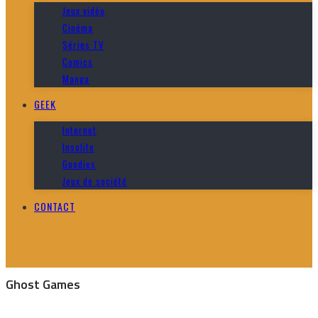
Jeux vidéo
Cinéma
Séries TV
Comics
Manga
GEEK
Internet
Insolite
Goodies
Jeux de société
CONTACT
Ghost Games