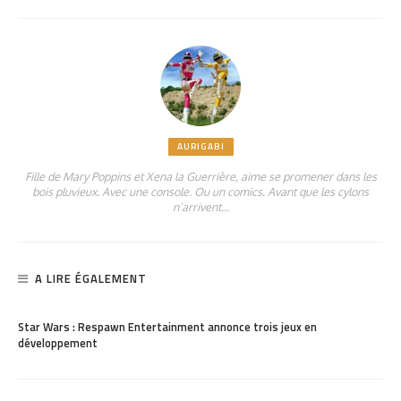
AURIGABI
Fille de Mary Poppins et Xena la Guerrière, aime se promener dans les
bois pluvieux. Avec une console. Ou un comics. Avant que les cylons
n’arrivent…
A LIRE ÉGALEMENT
PARTAGER
2.63K
Star Wars : Respawn Entertainment annonce trois jeux en
développement