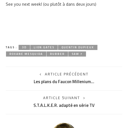
See you next week! (ou plutôt à dans deux jours)
TAGS :
3D
LION GATES
QUENTIN DUPIEUX
ROXANE MESQUIDA
RUBBER
SAW 7
ARTICLE PRÉCÉDENT
Les plans du Faucon Millenium…
ARTICLE SUIVANT
S.T.A.L.K.E.R. adapté en série TV