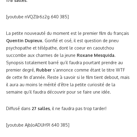
178 salles
.
[youtube nVQZIJr6z2g 640 385]
La petite nouveauté du moment est le premier film du français
Quentin Dupieux
. Gonflé et osé, il est question de pneu
psychopathe et télépathe, dont le coeur en caoutchou
succombe aux charmes de la jeune
Roxane Mesquida
.
Synopsis totalement barré qu’il faudra pourtant prendre au
premier degré,
Rubber
s’annonce comme étant le titre WTF
de cette fin d’année. Reste à savoir si le film tient debout, mais
il aura au moins le mérité d’être la petite curiosité de la
semaine qu’il faudra découvrir pour se faire une idée.
Diffusé dans
27 salles
, il ne faudra pas trop tarder!
[youtube AjbJoADUH9I 640 385]