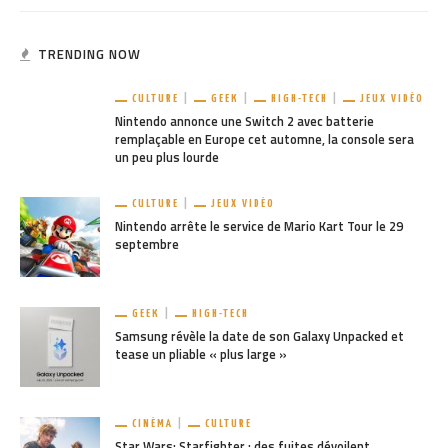
TRENDING NOW
CULTURE
GEEK
HIGH-TECH
JEUX VIDÉO
Nintendo annonce une Switch 2 avec batterie
remplaçable en Europe cet automne, la console sera
un peu plus lourde
CULTURE
JEUX VIDÉO
Nintendo arrête le service de Mario Kart Tour le 29
septembre
GEEK
HIGH-TECH
Samsung révèle la date de son Galaxy Unpacked et
tease un pliable « plus large »
CINÉMA
CULTURE
Star Wars: Starfighter : des fuites dévoilent