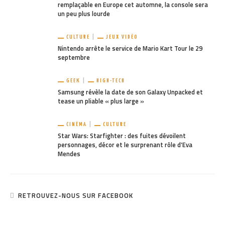
remplaçable en Europe cet automne, la console sera
un peu plus lourde
CULTURE
JEUX VIDÉO
Nintendo arrête le service de Mario Kart Tour le 29
septembre
GEEK
HIGH-TECH
Samsung révèle la date de son Galaxy Unpacked et
tease un pliable « plus large »
CINÉMA
CULTURE
Star Wars: Starfighter : des fuites dévoilent
personnages, décor et le surprenant rôle d’Eva
Mendes
RETROUVEZ-NOUS SUR FACEBOOK