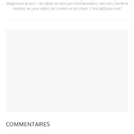
blogueuse la nuit – les deux ne sont pas incompatibles, non non. J’aime le
cinéma, les jeux vidéo, les comics et les chats. C’est déjà pas mal !
A LIRE ÉGALEMENT
PARTAGER
77
Star Trek IV revient en salles au Royaume‑Uni pour ses 40 ans, dès le 4
PARTAGER
1.19K
septembre
PARTAGER
992
[Test PSVR] Star Trek : Bridge Crew
PARTAGER
1.98K
Star Trek : un coffret blu-ray 50ème anniversaire
PARTAGER
884
[Reportage] FedCon 2015 : So Say We All !
Un super Frisbee USS Enterprise
COMMENTAIRES