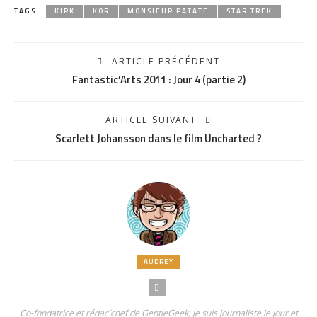
TAGS :
KIRK
KOR
MONSIEUR PATATE
STAR TREK
ARTICLE PRÉCÉDENT
Fantastic’Arts 2011 : Jour 4 (partie 2)
ARTICLE SUIVANT
Scarlett Johansson dans le film Uncharted ?
AUDREY
Co-fondatrice et rédac’chef de GentleGeek, je suis journaliste le jour et