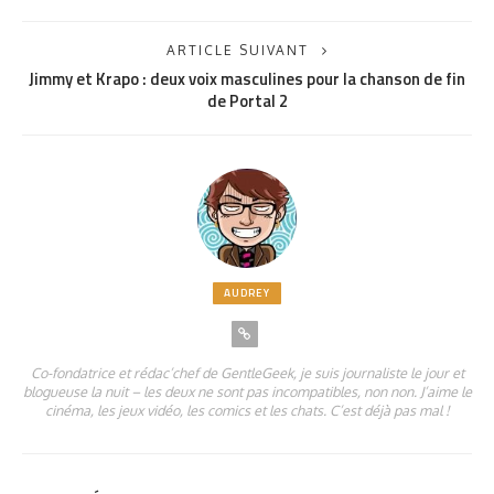
ARTICLE SUIVANT
Jimmy et Krapo : deux voix masculines pour la chanson de fin
de Portal 2
AUDREY
Co-fondatrice et rédac’chef de GentleGeek, je suis journaliste le jour et
blogueuse la nuit – les deux ne sont pas incompatibles, non non. J’aime le
cinéma, les jeux vidéo, les comics et les chats. C’est déjà pas mal !