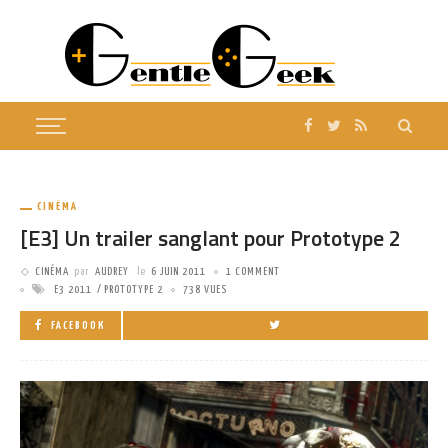
CINÉMA
[E3] Un trailer sanglant pour Prototype 2
CINÉMA
par
AUDREY
le
6 JUIN 2011
1 COMMENT
E3 2011
PROTOTYPE 2
738 VUES
FACEBOOK