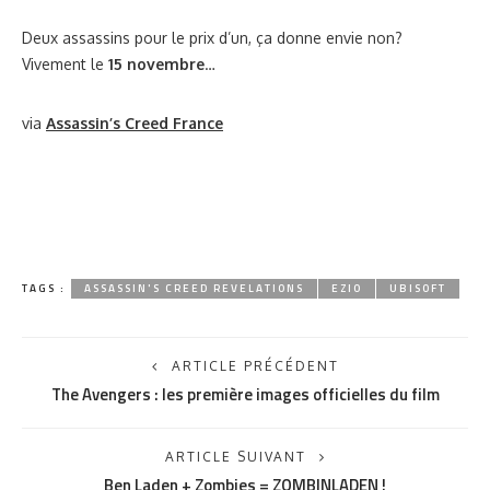
Deux assassins pour le prix d’un, ça donne envie non?
Vivement le
15 novembre
…
via
Assassin’s Creed France
TAGS :
ASSASSIN'S CREED REVELATIONS
EZIO
UBISOFT
ARTICLE PRÉCÉDENT
The Avengers : les première images officielles du film
ARTICLE SUIVANT
Ben Laden + Zombies = ZOMBINLADEN !