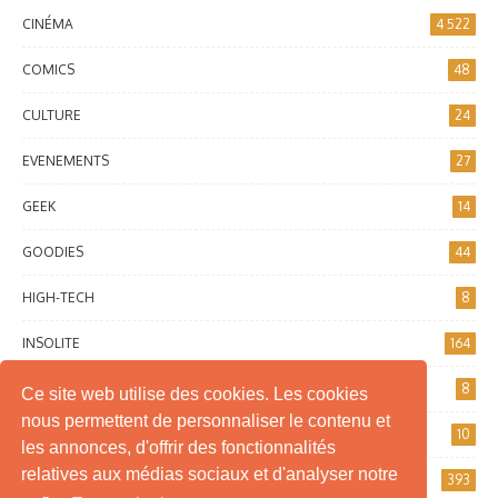
CINÉMA
4 522
COMICS
48
CULTURE
24
EVENEMENTS
27
GEEK
14
GOODIES
44
HIGH-TECH
8
INSOLITE
164
INTERNET
8
Ce site web utilise des cookies. Les cookies
nous permettent de personnaliser le contenu et
JEUX DE SOCIÉTÉ
10
les annonces, d'offrir des fonctionnalités
relatives aux médias sociaux et d'analyser notre
JEUX VIDÉO
393