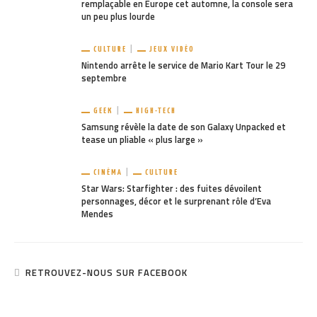
remplaçable en Europe cet automne, la console sera
un peu plus lourde
CULTURE
JEUX VIDÉO
Nintendo arrête le service de Mario Kart Tour le 29
septembre
GEEK
HIGH-TECH
Samsung révèle la date de son Galaxy Unpacked et
tease un pliable « plus large »
CINÉMA
CULTURE
Star Wars: Starfighter : des fuites dévoilent
personnages, décor et le surprenant rôle d’Eva
Mendes
RETROUVEZ-NOUS SUR FACEBOOK