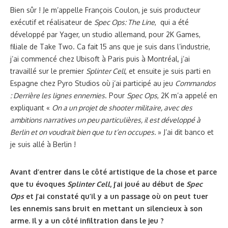
Bien sûr ! Je m’appelle François Coulon, je suis producteur
exécutif et réalisateur de
Spec Ops: The Line
, qui a été
développé par Yager, un studio allemand, pour 2K Games,
filiale de Take Two. Ca fait 15 ans que je suis dans l’industrie,
j’ai commencé chez Ubisoft à Paris puis à Montréal, j’ai
travaillé sur le premier
Splinter Cell
, et ensuite je suis parti en
Espagne chez Pyro Studios où j’ai participé au jeu
Commandos
: Derrière les lignes ennemies
. Pour
Spec Ops
, 2K m’a appelé en
expliquant «
On a un projet de shooter militaire, avec des
ambitions narratives un peu particulières, il est développé à
Berlin et on voudrait bien que tu t’en occupes.
» J’ai dit banco et
je suis allé à Berlin !
Avant d’entrer dans le côté artistique de la chose et parce
que tu évoques
Splinter Cell
, j’ai joué au début de
Spec
Ops
et j’ai constaté qu’il y a un passage où on peut tuer
les ennemis sans bruit en mettant un silencieux à son
arme. Il y a un côté infiltration dans le jeu ?