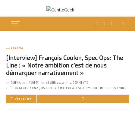
CINÉMA
[Interview] François Coulon, Spec Ops: The
Line : « Notre ambition c’est de nous
démarquer narrativement »
CINÉMA
par
AUDREY
le
28 JUIN 2012
2 COMMENTS
2K GAMES
FRANÇOIS COULON
INTERVIEW
SPEC OPS: THE LINE
1.27K VUES
FACEBOOK