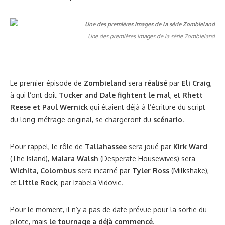
Une des premières images de la série Zombieland
Le premier épisode de
Zombieland
sera
réalisé
par
Eli Craig
,
à qui l’ont doit
Tucker and Dale fightent le mal
, et
Rhett
Reese et Paul Wernick
qui étaient déjà à l’écriture du script
du long-métrage original, se chargeront du
scénario
.
Pour rappel, le rôle de
Tallahassee
sera joué par
Kirk Ward
(The Island),
Maiara Walsh
(Desperate Housewives) sera
Wichita, Colombus
sera incarné par
Tyler Ross
(Milkshake),
et
Little R
ock
, par Izabela Vidovic.
Pour le moment, il n’y a pas de date prévue pour la sortie du
pilote, mais
le tournage a déjà commencé
.