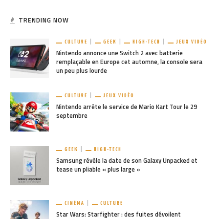
TRENDING NOW
CULTURE
GEEK
HIGH-TECH
JEUX VIDÉO
Nintendo annonce une Switch 2 avec batterie
remplaçable en Europe cet automne, la console sera
un peu plus lourde
CULTURE
JEUX VIDÉO
Nintendo arrête le service de Mario Kart Tour le 29
septembre
GEEK
HIGH-TECH
Samsung révèle la date de son Galaxy Unpacked et
tease un pliable « plus large »
CINÉMA
CULTURE
Star Wars: Starfighter : des fuites dévoilent