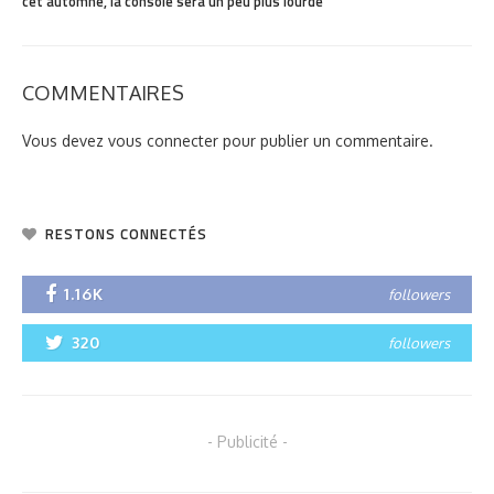
cet automne, la console sera un peu plus lourde
COMMENTAIRES
Vous devez
vous connecter
pour publier un commentaire.
RESTONS CONNECTÉS
1.16K
followers
320
followers
- Publicité -