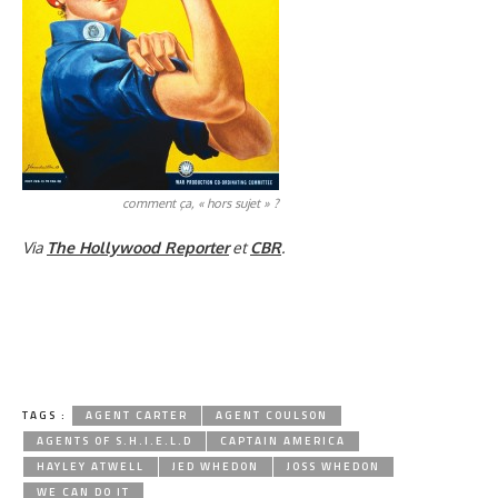
comment ça, « hors sujet » ?
Via
The Hollywood Reporter
et
CBR
.
TAGS :
AGENT CARTER
AGENT COULSON
AGENTS OF S.H.I.E.L.D
CAPTAIN AMERICA
HAYLEY ATWELL
JED WHEDON
JOSS WHEDON
WE CAN DO IT