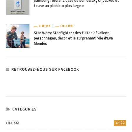
Samsung révèle la date de son Galaxy Unpacked et
tease un pliable « plus large »
CINÉMA
CULTURE
Star Wars: Starfighter : des fuites dévoilent
personnages, décor et le surprenant rôle d’Eva
Mendes
RETROUVEZ-NOUS SUR FACEBOOK
CATEGORIES
CINÉMA
4 522