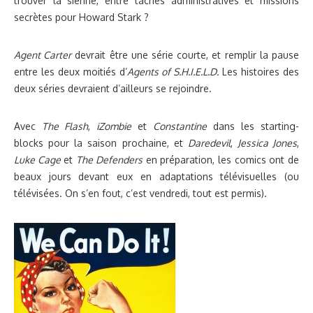
trouver la sienne, entre tâches administratives et missions
secrètes pour Howard Stark ?
Agent Carter
devrait être une série courte, et remplir la pause
entre les deux moitiés d’
Agents of S.H.I.E.L.D.
Les histoires des
deux séries devraient d’ailleurs se rejoindre.
Avec
The Flash
,
iZombie
et
Constantine
dans les starting-
blocks pour la saison prochaine, et
Daredevil
,
Jessica Jones
,
Luke Cage
et
The Defenders
en préparation, les comics ont de
beaux jours devant eux en adaptations télévisuelles (ou
télévisées. On s’en fout, c’est vendredi, tout est permis).