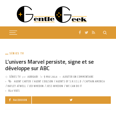
SÉRIES TV
L’univers Marvel persiste, signe et se
développe sur ABC
SÉRIES TV
par
AURIGABI
le
9 MAI 2014
AJOUTER UN COMMENTAIRE
AGENT CARTER
AGENT COULSON
AGENTS OF S.H.I.E.L.D
CAPTAIN AMERICA
HAYLEY ATWELL
JED WHEDON
JOSS WHEDON
WE CAN DO IT
814 VUES
FACEBOOK