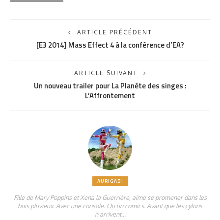
ARTICLE PRÉCÉDENT
[E3 2014] Mass Effect 4 à la conférence d’EA?
ARTICLE SUIVANT
Un nouveau trailer pour La Planète des singes :
L’Affrontement
AURIGABI
Fille de Mary Poppins et Xena la Guerrière, aime se promener dans les
bois pluvieux. Avec une console. Ou un comics. Avant que les cylons
n’arrivent…