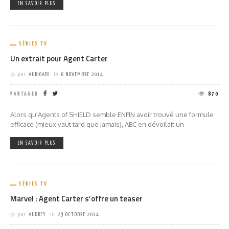
EN SAVOIR PLUS
SÉRIES TV
Un extrait pour Agent Carter
par
AURIGABI
le
6 NOVEMBRE 2014
PARTAGER
870
Alors qu'Agents of SHIELD semble ENFIN avoir trouvé une formule
efficace (mieux vaut tard que jamais), ABC en dévoilait un
EN SAVOIR PLUS
SÉRIES TV
Marvel : Agent Carter s’offre un teaser
par
AUDREY
le
29 OCTOBRE 2014