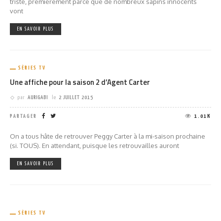
triste, premièrement parce que de nombreux sapins innocents
vont
EN SAVOIR PLUS
SÉRIES TV
Une affiche pour la saison 2 d’Agent Carter
par
AURIGABI
le
2 JUILLET 2015
PARTAGER
1.01K
On a tous hâte de retrouver Peggy Carter à la mi-saison prochaine
(si. TOUS). En attendant, puisque les retrouvailles auront
EN SAVOIR PLUS
SÉRIES TV