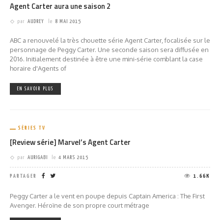
Agent Carter aura une saison 2
par
AUDREY
le
8 MAI 2015
ABC a renouvelé la très chouette série Agent Carter, focalisée sur le
personnage de Peggy Carter. Une seconde saison sera diffusée en
2016. Initialement destinée à être une mini-série comblant la case
horaire d'Agents of
EN SAVOIR PLUS
SÉRIES TV
[Review série] Marvel’s Agent Carter
par
AURIGABI
le
4 MARS 2015
PARTAGER
1.66K
Peggy Carter a le vent en poupe depuis Captain America : The First
Avenger. Héroïne de son propre court métrage