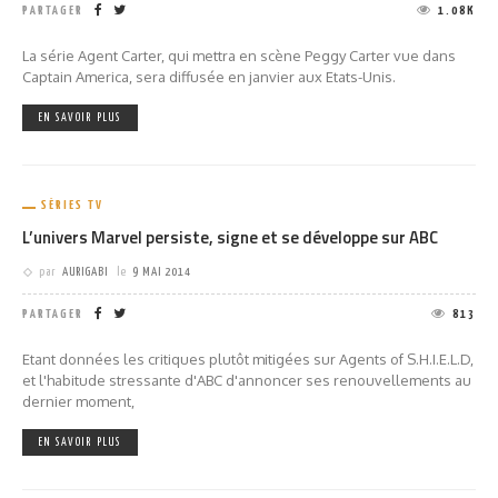
PARTAGER
1.08K
La série Agent Carter, qui mettra en scène Peggy Carter vue dans
Captain America, sera diffusée en janvier aux Etats-Unis.
EN SAVOIR PLUS
SÉRIES TV
L’univers Marvel persiste, signe et se développe sur ABC
par
AURIGABI
le
9 MAI 2014
PARTAGER
813
Etant données les critiques plutôt mitigées sur Agents of S.H.I.E.L.D,
et l'habitude stressante d'ABC d'annoncer ses renouvellements au
dernier moment,
EN SAVOIR PLUS