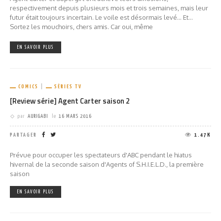
respectivement depuis plusieurs mois et trois semaines, mais leur
futur était toujours incertain. Le voile est désormais levé... Et...
Sortez les mouchoirs, chers amis. Car oui, même
EN SAVOIR PLUS
COMICS
SÉRIES TV
[Review série] Agent Carter saison 2
par
AURIGABI
le
16 MARS 2016
PARTAGER
1.47K
Prévue pour occuper les spectateurs d'ABC pendant le hiatus
hivernal de la seconde saison d'Agents of S.H.I.E.L.D., la première
saison
EN SAVOIR PLUS