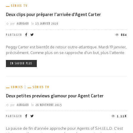
SÉRIES TV
Deux clips pour préparer l’arrivée d’Agent Carter
par
AURIGABI
le
15 JANVIER 2016
PARTAGER
864
Peggy Carter est bientôt de retour outre-atlantique. Mardi 19 janvier,
précisément. Comme plus on se rapproche d'un but, plus l'attente
EN SAVOIR PLUS
COMICS
SÉRIES TV
Deux petites previews glamour pour Agent Carter
par
AURIGABI
le
26 NOVEMBRE 2015
PARTAGER
1.11K
La pause de fin d'année approche pour Agents of S.H.I.E.L.D. C'est