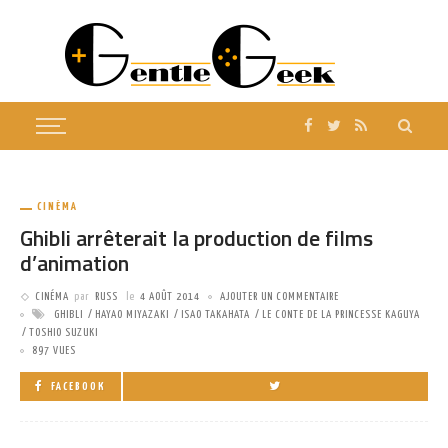
CINÉMA
Ghibli arrêterait la production de films
d’animation
CINÉMA
par
RUSS
le
4 AOÛT 2014
AJOUTER UN COMMENTAIRE
GHIBLI
HAYAO MIYAZAKI
ISAO TAKAHATA
LE CONTE DE LA PRINCESSE KAGUYA
TOSHIO SUZUKI
897 VUES
FACEBOOK