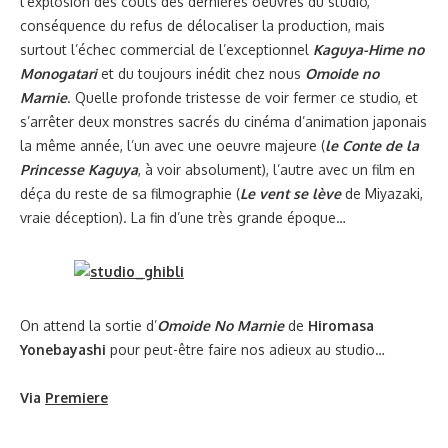
l’explosion des coûts des dernières oeuvres du studio,
conséquence du refus de délocaliser la production, mais
surtout l’échec commercial de l’exceptionnel
Kaguya-Hime no
Monogatari
et du toujours inédit chez nous
Omoide no
Marnie
. Quelle profonde tristesse de voir fermer ce studio, et
s’arrêter deux monstres sacrés du cinéma d’animation japonais
la même année, l’un avec une oeuvre majeure (
le Conte de la
Princesse Kaguya
, à voir absolument), l’autre avec un film en
déça du reste de sa filmographie (
Le vent se lève
de Miyazaki,
vraie déception). La fin d’une très grande époque…
On attend la sortie d’
Omoide No Marnie
de
Hiromasa
Yonebayashi
pour peut-être faire nos adieux au studio…
Via
Premiere