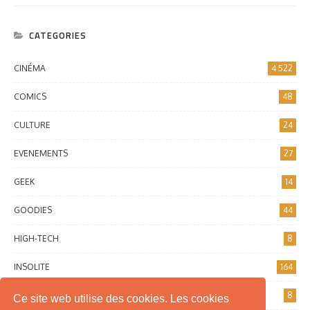
CATEGORIES
CINÉMA
4 522
COMICS
48
CULTURE
24
EVENEMENTS
27
GEEK
14
GOODIES
44
HIGH-TECH
8
INSOLITE
164
INTERNET
8
Ce site web utilise des cookies. Les cookies